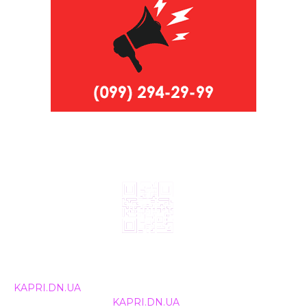
© 2024, ТОВ Телебачення «Капрі», усі права захищені.
Всі права на матеріали, що публікуються, належать
KAPRI.DN.UA
. Використання будь-якої інформації,
розміщеної на сайті
KAPRI.DN.UA
, іншими ЗМІ та