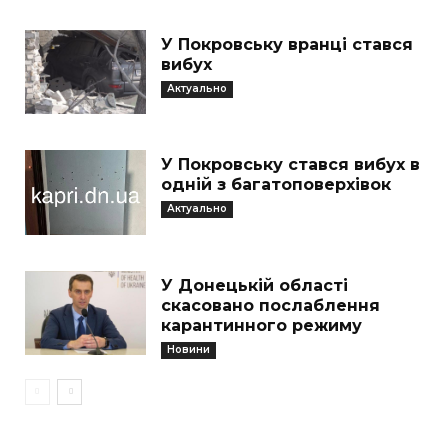
У Покровську вранці стався
вибух
Актуально
У Покровську стався вибух в
одній з багатоповерхівок
Актуально
У Донецькій області
скасовано послаблення
карантинного режиму
Новини