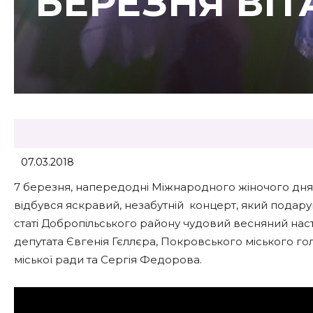
БЕРЕЗНЯ ВІТ
07.03.2018
7 березня, напередодні Міжнародного жіночого дня, 
відбувся яскравий, незабутній концерт, який подару
статі Добропільського району чудовий весняний наст
депутата Євгенія Гєллєра, Покровського міського го
міської ради та Сергія Федорова.