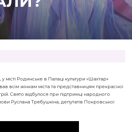
АЛИ?
у місті Родинське в Палаці культури «Шахтар»
вав всім жінкам міста та представницям прекрасної
рій. Свято відбулося при підтримці народного
лови Руслана Требушкіна, депутатів Покровської