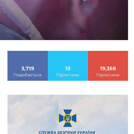
3,719
13
19,358
Подобається
Підписчики
Підписчики