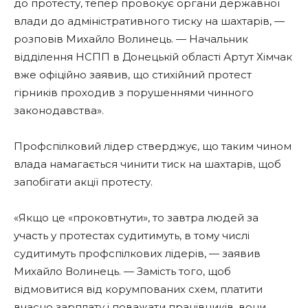
до протесту, тепер провокує органи державної
влади до адміністративного тиску на шахтарів, —
розповів Михайло Волинець. — Начальник
відділення НСПП в Донецькій області Артут Хімчак
вже офіційно заявив, що стихійний протест
гірників проходив з порушеннями чинного
законодавства».
Профспілковий лідер стверджує, що таким чином
влада намагається чинити тиск на шахтарів, щоб
запобігати акції протесту.
«Якщо це «проковтнути», то завтра людей за
участь у протестах судитимуть, в тому числі
судитимуть профспілкових лідерів, — заявив
Михайло Волинець. — Замість того, щоб
відмовитися від корумпованих схем, платити
вчасно зарплату і поважати працівників, вони