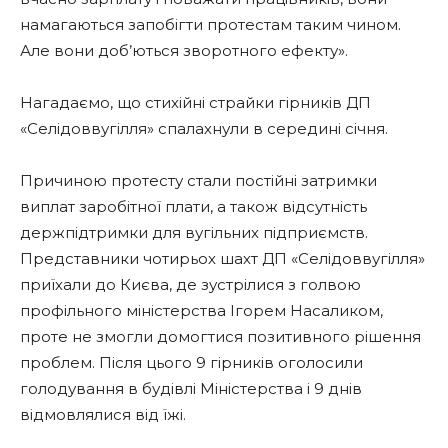
намагаються запобігти протестам таким чином.
Але вони доб’ються зворотного ефекту».
Нагадаємо, що стихійні страйки гірників ДП ​​
«Селідоввугілля» спалахнули в середині січня.
Причиною протесту стали постійні затримки
виплат заробітної плати, а також відсутність
держпідтримки для вугільних підприємств.
Представники чотирьох шахт ДП «Селідоввугілля»
приїхали до Києва, де зустрілися з голвою
профільного міністерства Ігорем Насаликом,
проте не змогли домогтися позитивного рішення
проблем. Після цього 9 гірників оголосили
голодування в будівлі Міністерства і 9 днів
відмовлялися від їжі.