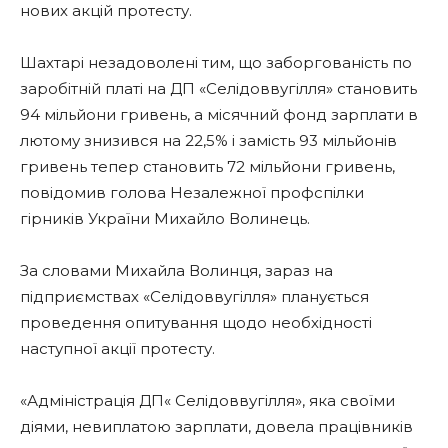
нових акцій протесту.
Шахтарі незадоволені тим, що заборгованість по
заробітній платі на ДП «Селідоввугілля» становить
94 мільйони гривень, а місячний фонд зарплати в
лютому знизився на 22,5% і замість 93 мільйонів
гривень тепер становить 72 мільйони гривень,
повідомив голова Незалежної профспілки
гірників України Михайло Волинець.
За словами Михайла Волинця, зараз на
підприємствах «Селідоввугілля» планується
проведення опитування щодо необхідності
наступної акції протесту.
«Адміністрація ДП« Селідоввугілля», яка своїми
діями, невиплатою зарплати, довела працівників