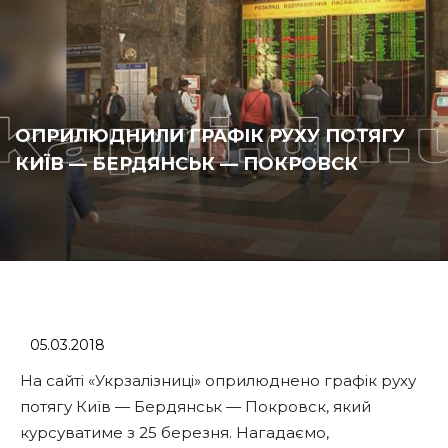
ОПРИЛЮДНИЛИ ГРАФІК РУХУ ПОТЯГУ
КИЇВ — БЕРДЯНСЬК — ПОКРОВСК
05.03.2018
На сайті «Укрзалізниці» оприлюднено графік руху
потягу Київ — Бердянськ — Покровск, який
курсуватиме з 25 березня. Нагадаємо,