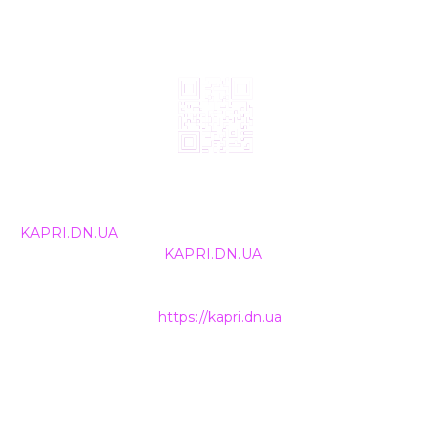
© 2024, ТОВ Телебачення «Капрі», усі права захищені.
Всі права на матеріали, що публікуються, належать
KAPRI.DN.UA
. Використання будь-якої інформації,
розміщеної на сайті
KAPRI.DN.UA
, іншими ЗМІ та
інтернет-ресурсами можливе лише за письмовою
згодою та обов'язкового розміщення прямого
гіперпосилання на
https://kapri.dn.ua
.
НАШІ КОНТАКТИ