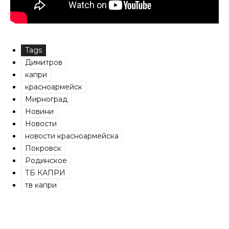
Tags
Димитров
капри
красноармейск
Мирноград
Новини
Новости
новости красноармейска
Покровск
Родинское
ТБ КАПРИ
тв капри