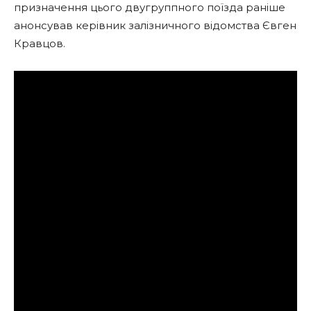
призначення цього двугруппного поїзда раніше
анонсував керівник залізничного відомства Євген
Кравцов.