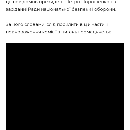
це повідомив президент Петро Порошенко на
засіданні Ради національної безпеки і оборони.
За його словами, слід посилити в цій частині
повноваження комісії з питань громадянства.