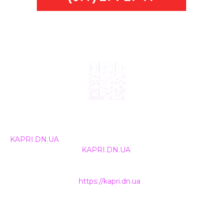
© 2024, ТОВ Телебачення «Капрі», усі права захищені.
Всі права на матеріали, що публікуються, належать
KAPRI.DN.UA
. Використання будь-якої інформації,
розміщеної на сайті
KAPRI.DN.UA
, іншими ЗМІ та
інтернет-ресурсами можливе лише за письмовою
згодою та обов'язкового розміщення прямого
гіперпосилання на
https://kapri.dn.ua
.
НАШІ КОНТАКТИ