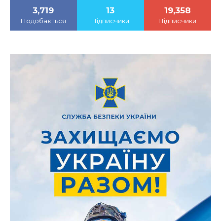
3,719
13
19,358
Подобається
Підписчики
Підписчики