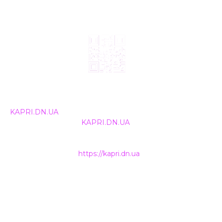
© 2024, ТОВ Телебачення «Капрі», усі права захищені.
Всі права на матеріали, що публікуються, належать
KAPRI.DN.UA
. Використання будь-якої інформації,
розміщеної на сайті
KAPRI.DN.UA
, іншими ЗМІ та
інтернет-ресурсами можливе лише за письмовою
згодою та обов'язкового розміщення прямого
гіперпосилання на
https://kapri.dn.ua
.
НАШІ КОНТАКТИ