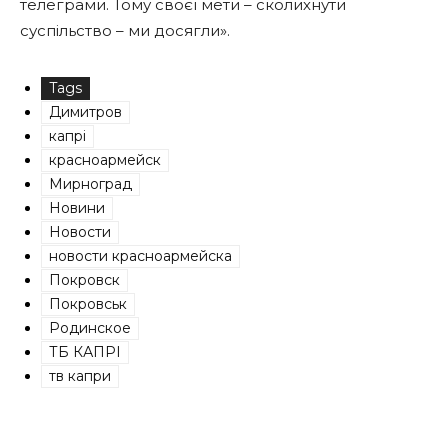
телеграми. Тому своєї мети – сколихнути
суспільство – ми досягли».
Tags
Димитров
капрі
красноармейск
Мирноград
Новини
Новости
новости красноармейска
Покровск
Покровськ
Родинское
ТБ КАПРІ
тв капри