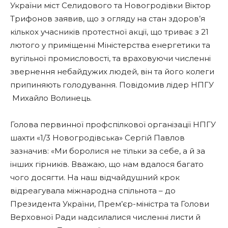
України міст Селидового та Новогродівки Віктор
Трифонов заявив, що з огляду на стан здоров’я
кількох учасників протестної акції, що триває з 21
лютого у приміщенні Міністерства енергетики та
вугільної промисловості, та враховуючи численні
звернення небайдужих людей, він та його колеги
припиняють голодування. Повідомив лідер НПГУ
Михайло Волинець.
Голова первинної профспілкової організації НПГУ
шахти «1/3 Новогродівська» Сергій Павлов
зазначив: «Ми боролися не тільки за себе, а й за
інших гірників. Вважаю, що нам вдалося багато
чого досягти. На наш відчайдушний крок
відреагувала міжнародна спільнота – до
Президента України, Прем’єр-міністра та Голови
Верховної Ради надсилалися численні листи й