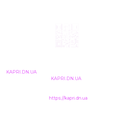
© 2024, ТОВ Телебачення «Капрі», усі права захищені.
Всі права на матеріали, що публікуються, належать
KAPRI.DN.UA
. Використання будь-якої інформації,
розміщеної на сайті
KAPRI.DN.UA
, іншими ЗМІ та
інтернет-ресурсами можливе лише за письмовою
згодою та обов'язкового розміщення прямого
гіперпосилання на
https://kapri.dn.ua
.
НАШІ КОНТАКТИ