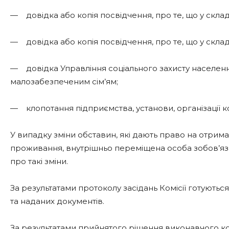
— довідка або копія посвідчення, про те, що у складі 
— довідка або копія посвідчення, про те, що у складі 
— довідка Управління соціального захисту населе
малозабезпеченим сім’ям;
— клопотання підприємства, установи, організації к
У випадку зміни обставин, які дають право на отри
проживання, внутрішньо переміщена особа зобов’яз
про такі зміни.
За результатами протоколу засідань Комісії готуютьс
та наданих документів.
За результатами прийнятого рішення виконавчого ко