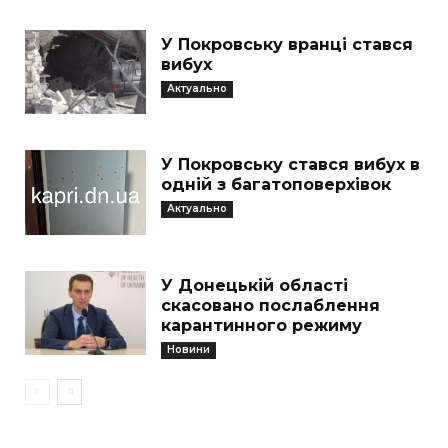
У Покровську вранці стався
вибух
Актуально
У Покровську стався вибух в
одній з багатоповерхівок
Актуально
У Донецькій області
скасовано послаблення
карантинного режиму
Новини