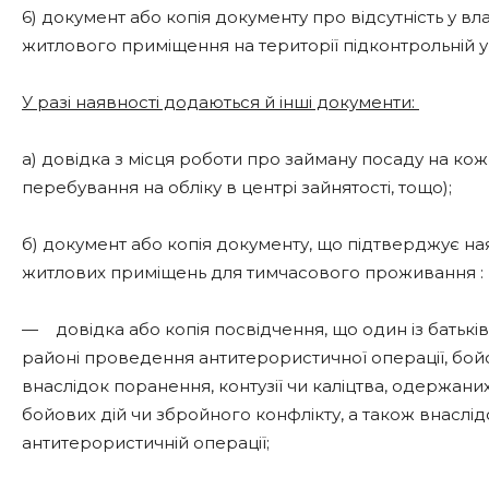
6) документ або копія документу про відсутність у в
житлового приміщення на території підконтрольній ук
У разі наявності додаються й інші документи:
а) довідка з місця роботи про займану посаду на ко
перебування на обліку в центрі зайнятості, тощо);
б) документ або копія документу, що підтверджує на
житлових приміщень для тимчасового проживання :
— довідка або копія посвідчення, що один із батьків 
районі проведення антитерористичної операції, бой
внаслідок поранення, контузії чи каліцтва, одержани
бойових дій чи збройного конфлікту, а також внаслі
антитерористичній операції;