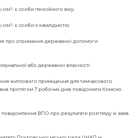
сім’ї є особи пенсійного віку;
сім’ї є особи з інвалідністю;
ння про отримання державної допомоги
омунальної або державної власності.
мання житлового приміщення для тимчасового
ана протягом 7 робочих днів повідомити Комісію
я повідомлення ВПО про результати розгляду їх заяв
мітету Покровської міської ради ЦНАП м.