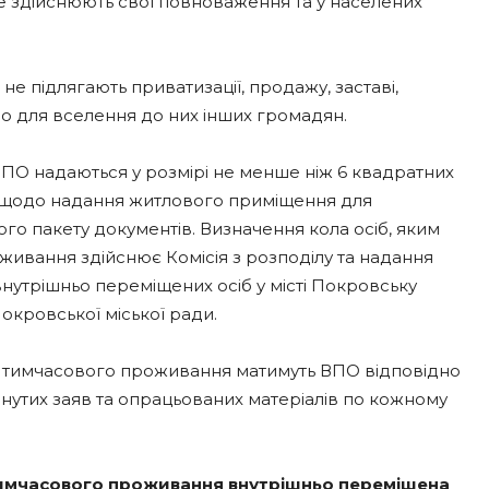
е здійснюють свої повноваження та у населених
 підлягають приватизації, продажу, заставі,
бо для вселення до них інших громадян.
О надаються у розмірі не менше ніж 6 квадратних
яв щодо надання житлового приміщення для
го пакету документів. Визначення кола осіб, яким
ивання здійснює Комісія з розподілу та надання
утрішньо переміщених осіб у місті Покровську
окровської міської ради.
 тимчасового проживання матимуть ВПО відповідно
янутих заяв та опрацьованих матеріалів по кожному
имчасового проживання внутрішньо перемішена