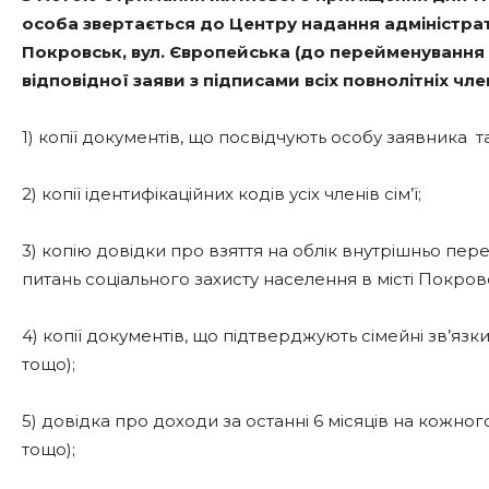
особа звертається до Центру надання адміністрат
Покровськ, вул. Європейська (до перейменування в
відповідної заяви з підписами всіх повнолітніх чл
1) копії документів, що посвідчують особу заявника та в
2) копії ідентифікаційних кодів усіх членів сім’ї;
3) копію довідки про взяття на облік внутрішньо пер
питань соціального захисту населення в місті Покров
4) копії документів, що підтверджують сімейні зв’я
тощо);
5) довідка про доходи за останні 6 місяців на кожного
тощо);