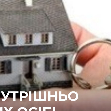
НУТРІШНЬО