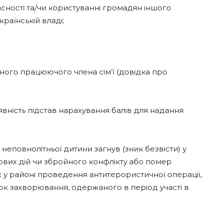
ласності та/чи користуванні громадян іншого
раїнській владі;
жного працюючого члена сім’ї (довідка про
явність підстав нарахування балів для надання
неповнолітньої дитини загнув (зник безвісти) у
ових дій чи збройного конфлікту або помер
х у районі проведення антитерористичної операції,
док захворювання, одержаного в період участі в