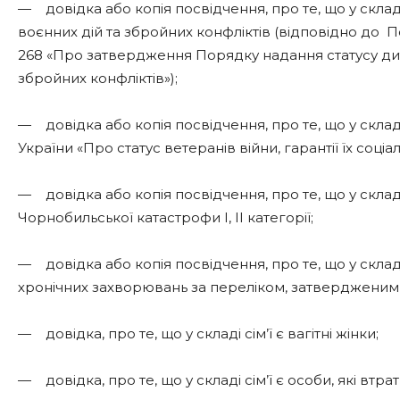
— довідка або копія посвідчення, про те, що у складі 
воєнних дій та збройних конфліктів (відповідно до По
268 «Про затвердження Порядку надання статусу дит
збройних конфліктів»);
— довідка або копія посвідчення, про те, що у складі
України «Про статус ветеранів війни, гарантії їх соціа
— довідка або копія посвідчення, про те, що у складі
Чорнобильської катастрофи І, ІІ категорії;
— довідка або копія посвідчення, про те, що у складі
хронічних захворювань за переліком, затвердженим
— довідка, про те, що у складі сім’ї є вагітні жінки;
— довідка, про те, що у складі сім’ї є особи, які втра