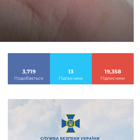
3,719
13
19,358
Подобається
Підписчики
Підписчики