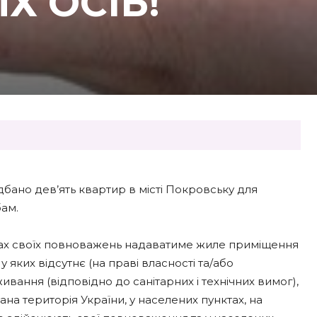
Х ОСІБ!
бано дев’ять квартир в місті Покровську для
ам.
жах своїх повноважень надаватиме жиле приміщення
 яких відсутнє (на праві власності та/або
ання (відповідно до санітарних і технічних вимог),
на територія України, у населених пунктах, на