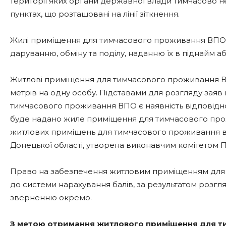
території яких органи державної влади тимчасово н
пунктах, що розташовані на лінії зіткнення.
Жилі приміщення для тимчасового проживання ВПО не
даруванню, обміну та поділу, наданню їх в піднайм а
Житлові приміщення для тимчасового проживання ВП
метрів на одну особу. Підставами для розгляду за
тимчасового проживання ВПО є наявність відповідно
буде надано жиле приміщення для тимчасового прож
житлових приміщень для тимчасового проживання вн
Донецької області, утворена виконавчим комітетом П
Право на забезпечення житловим приміщенням для
до системи нарахування балів, за результатом розгл
зверненню окремо.
З метою отримання житлового приміщення для т