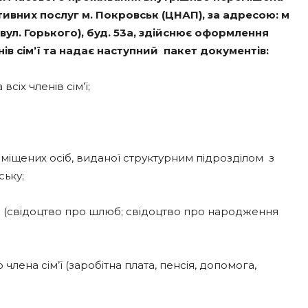
ивних послуг м. Покровськ (ЦНАП), за адресою: м
ул. Горького), буд. 53а, здійснює оформлення
енів сім’ї та надає наступний пакет документів:
сіх членів сім’ї;
еміщених осіб, виданої структурним підрозділом з
ську;
зки (свідоцтво про шлюб; свідоцтво про народження
 члена сім’ї (заробітна плата, пенсія, допомога,