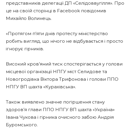
представників делегації ДП «Селідоввугілля». Про
це на своїй сторінці в Facebook повідомив
Михайло Волинець.
«Протягом п’яти днів протесту міністерство
робить вигляд, що нічого не відбувається і просто
ігнорує гірників.
Високий кров’яний тиск спостерігається у голови
місцевої організації НПГУ міст Селидове та
Новогродівка Віктора Трифонова і голови ППО
НПГУ ВП шахта «Курахівська».
Також виявлено значне погіршення стану
здоров’я глави ППО НПГУ ВП шахта «Україна»
Івана Чукова і гірника очисного забою Андрія
Буромського.