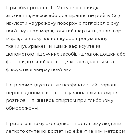
При обмороженні II-IV ступеню швидке
зігрівання, масаж або розтирання не робіть. Слід
накласти на уражену поверхню теплоізолюючу
пов’язку (шар марлі, товстий шар вати, знов шар
марлі, а зверху клейонку або прогумовану
тканину). Уражені кінцівки зафіксуйте за
допомогою підручних засобів (шматок дошки або
фанери, щільний картон), які накладаються та
фіксуються зверху пов’язки.
Не рекомендується, як неефективний, варіант
першої допомоги – застосування олій та жирів,
розтирання кінцівок спиртом при глибокому
обмороженні.
При загальному охолодженні організму людини
легкого ступеню достатньо ефективним методом