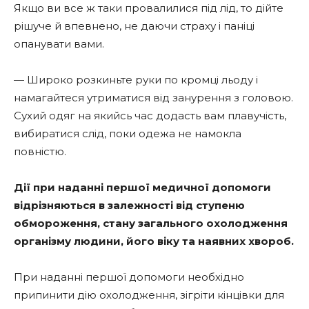
Якщо ви все ж таки провалилися під лід, то дійте
рішуче й впевнено, не даючи страху і паніці
опанувати вами.
— Широко розкиньте руки по кромці льоду і
намагайтеся утриматися від занурення з головою.
Сухий одяг на якийсь час додасть вам плавучість,
вибиратися слід, поки одежа не намокла
повністю.
Дії при наданні першої медичної допомоги
відрізняються в залежності від ступеню
обмороження, стану загального охолодження
організму людини, його віку та наявних хвороб.
При наданні першої допомоги необхідно
припинити дію охолодження, зігріти кінцівки для