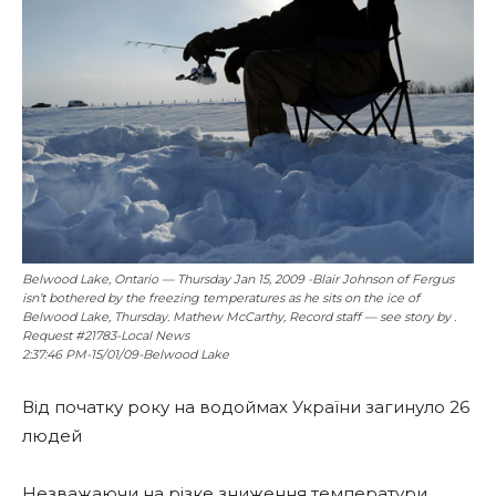
Belwood Lake, Ontario — Thursday Jan 15, 2009 -Blair Johnson of Fergus
isn’t bothered by the freezing temperatures as he sits on the ice of
Belwood Lake, Thursday. Mathew McCarthy, Record staff — see story by .
Request #21783-Local News
2:37:46 PM-15/01/09-Belwood Lake
Від початку року на водоймах України загинуло 26
людей
Незважаючи на різке зниження температури