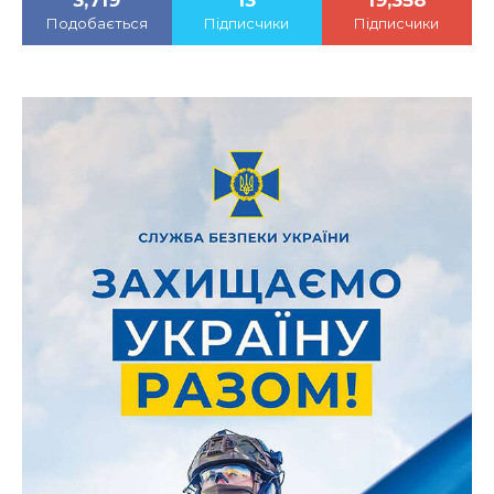
3,719
13
19,358
Подобається
Підписчики
Підписчики