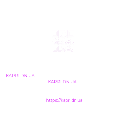
© 2024, ТОВ Телебачення «Капрі», усі права захищені.
Всі права на матеріали, що публікуються, належать
KAPRI.DN.UA
. Використання будь-якої інформації,
розміщеної на сайті
KAPRI.DN.UA
, іншими ЗМІ та
інтернет-ресурсами можливе лише за письмовою
згодою та обов'язкового розміщення прямого
гіперпосилання на
https://kapri.dn.ua
.
НАШІ КОНТАКТИ