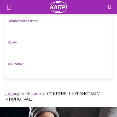
Телебачення
«Капрі»
Зворотній зв’язок
—
Архів
Новини
Донеччини
Контакти
додому
Новини
СПИРТНЕ ШАХРАЙСТВО У
МИРНОГРАДІ