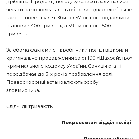
дрібніші». Продавці погоджувалися і залишалися
чекати на чоловіка, але в обох випадках він більше
так і не повернувся. Збиток 57-річної продавчини
становив 400 гривень, а 59-ти річної – 500
гривень.
За обома фактами співробітники поліції відкрили
кримінальне провадження за ст.190 «Шахрайство»
Кримінального кодексу України. Санкція статті
передбачає до 3-х років позбавлення волі.
Правоохоронці встановлюють особу
зловмисника.
Слідчі дії тривають.
Покровський відділ поліції
Донецької області