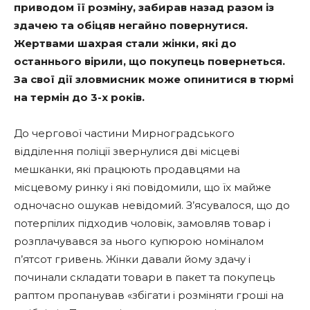
приводом її розміну, забирав назад разом із
здачею та обіцяв негайно повернутися.
Жертвами шахрая стали жінки, які до
останнього вірили, що покупець повернеться.
За свої дії зловмисник може опинитися в тюрмі
на термін до 3-х років.
До чергової частини Мирноградського
відділення поліції звернулися дві місцеві
мешканки, які працюють продавцями на
місцевому ринку і які повідомили, що їх майже
одночасно ошукав невідомий. З’ясувалося, що до
потерпілих підходив чоловік, замовляв товар і
розплачувався за нього купюрою номіналом
п’ятсот гривень. Жінки давали йому здачу і
починали складати товари в пакет та покупець
раптом пропанував «збігати і розміняти гроші на