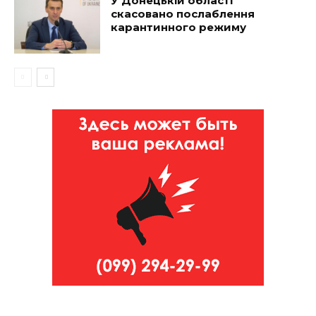
У Донецькій області
скасовано послаблення
карантинного режиму