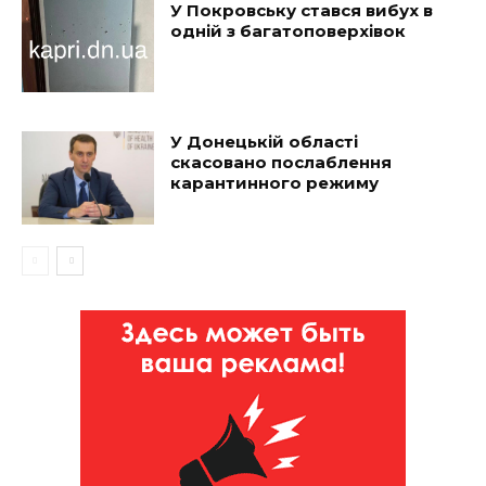
У Покровську стався вибух в
одній з багатоповерхівок
У Донецькій області
скасовано послаблення
карантинного режиму