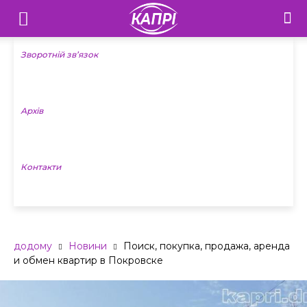
Телебачення
«Капрі»
Зворотній зв’язок
—
Архів
Новини
Донеччини
Контакти
додому
Новини
Поиск, покупка, продажа, аренда
и обмен квартир в Покровске