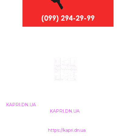
© 2024, ТОВ Телебачення «Капрі», усі права захищені.
Всі права на матеріали, що публікуються, належать
KAPRI.DN.UA
. Використання будь-якої інформації,
розміщеної на сайті
KAPRI.DN.UA
, іншими ЗМІ та
інтернет-ресурсами можливе лише за письмовою
згодою та обов'язкового розміщення прямого
гіперпосилання на
https://kapri.dn.ua
.