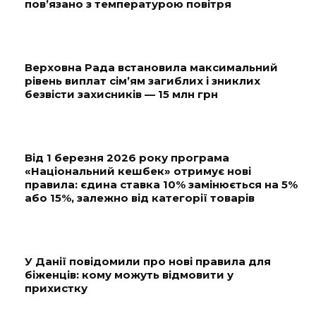
пов’язано з температурою повітря
Верховна Рада встановила максимальний
рівень виплат сім’ям загиблих і зниклих
безвісти захисників — 15 млн грн
Від 1 березня 2026 року програма
«Національний кешбек» отримує нові
правила: єдина ставка 10% замінюється на 5%
або 15%, залежно від категорії товарів
У Данії повідомили про нові правила для
біженців: кому можуть відмовити у
прихистку