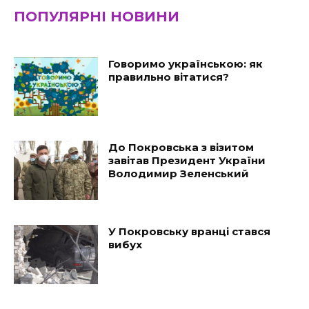
ПОПУЛЯРНІ НОВИНИ
Говоримо українською: як
правильно вітатися?
До Покровська з візитом
завітав Президент України
Володимир Зеленський
У Покровську вранці стався
вибух