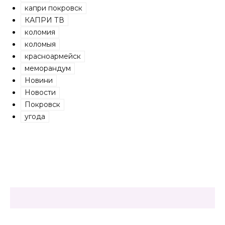
капри покровск
КАПРИ ТВ
коломия
коломыя
красноармейск
меморандум
Новини
Новости
Покровск
угода