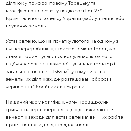
ділянок у прифронтовому Торецьку та
кваліфіковано вказану подію за ч.1 ст. 239
Кримінального кодексу України (забруднення або
псування земель).
Установлено, що на початку лютого на одному з
вуглепереробних підприємств міста Торецька
стався порив пульпопроводу, внаслідок чого
відбувся розлив шламової пульпи на території
2
загальною площею 1364 м
, у тому числі на
земельних ділянках, де розташовані оборонні
укріплення Збройних сил України.
На даний час у кримінальному провадженні
тривають першочергові слідчі дії, вживаються
вичерпні заходи для встановлення винних осіб та
притягнення їх до відповідальності.