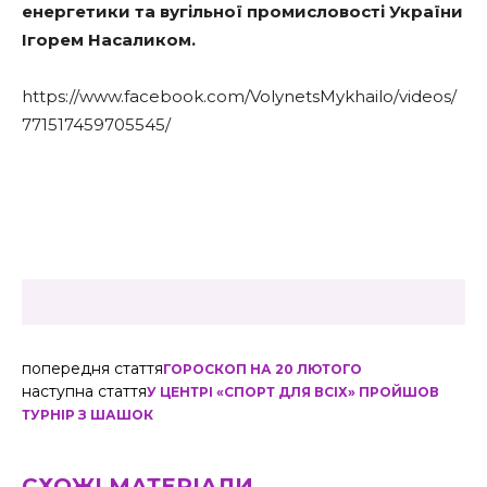
енергетики та вугільної промисловості України
Ігорем Насаликом.
https://www.facebook.com/VolynetsMykhailo/videos/
771517459705545/
попередня стаття
ГОРОСКОП НА 20 ЛЮТОГО
наступна стаття
У ЦЕНТРІ «СПОРТ ДЛЯ ВСІХ» ПРОЙШОВ
ТУРНІР З ШАШОК
СХОЖІ МАТЕРІАЛИ