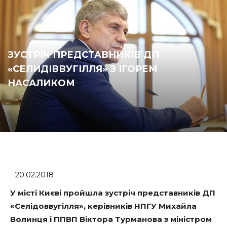
ЗУСТРІЧ ПРЕДСТАВНИКІВ ДП
«СЕЛИДІВВУГІЛЛЯ» З ІГОРЕМ
НАСАЛИКОМ
20.02.2018
У місті Києві пройшла зустріч представників ДП
​​«Селідоввугілля», керівників НПГУ Михайла
Волинця і ППВП Віктора Турманова з міністром