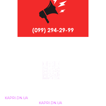
© 2024, ТОВ Телебачення «Капрі», усі права захищені.
Всі права на матеріали, що публікуються, належать
KAPRI.DN.UA
. Використання будь-якої інформації,
розміщеної на сайті
KAPRI.DN.UA
, іншими ЗМІ та