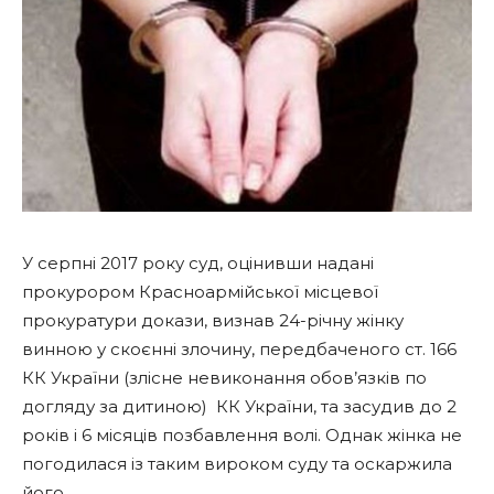
У серпні 2017 року суд, оцінивши надані
прокурором Красноармійської місцевої
прокуратури докази, визнав 24-річну жінку
винною у скоєнні злочину, передбаченого ст. 166
КК України (злісне невиконання обов’язків по
догляду за дитиною) КК України, та засудив до 2
років і 6 місяців позбавлення волі. Однак жінка не
погодилася із таким вироком суду та оскаржила
його.