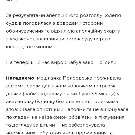
За результатами апеляційного розгляду колегія
суддів погодилася з доводами сторони
обвинувачення та відхилила апеляційну скаргу
засудженої, залишивши вирок суду першої
інстанції незмінним.
На теперішній час вирок набув законної сили.
Нагадаємо,
мешканка Покровська проживала
разом із своїм цивільним чоловіком та трьома
дітьми (наймолодшому з яких було 3,5 місяця) у
аварійному будинку без опалення. Горе-мама
зловживала спиртними напоями та не виконувала
покладені на неї законом обов’язки із піклування
та догляду за дітьми — не забезпечувала
нормальних побутових умов проживання та