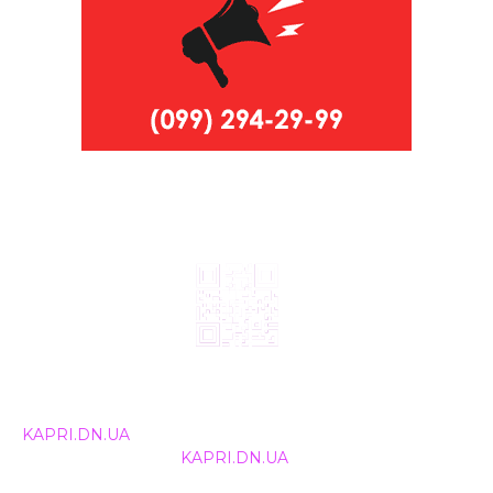
© 2024, ТОВ Телебачення «Капрі», усі права захищені.
Всі права на матеріали, що публікуються, належать
KAPRI.DN.UA
. Використання будь-якої інформації,
розміщеної на сайті
KAPRI.DN.UA
, іншими ЗМІ та
інтернет-ресурсами можливе лише за письмовою