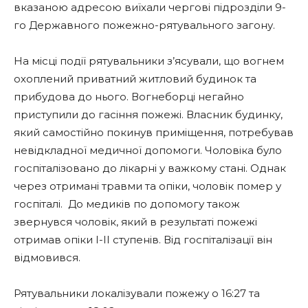
вказаною адресою виїхали чергові підрозділи 9-
го Державного пожежно-рятувального загону.
На місці події рятувальники з’ясували, що вогнем
охоплений приватний житловий будинок та
прибудова до нього. Вогнеборці негайно
приступили до гасіння пожежі. Власник будинку,
який самостійно покинув приміщення, потребував
невідкладної медичної допомоги. Чоловіка було
госпіталізовано до лікарні у важкому стані. Однак
через отримані травми та опіки, чоловік помер у
госпіталі. До медиків по допомогу також
звернувся чоловік, який в результаті пожежі
отримав опіки І-ІІ ступенів. Від госпіталізації він
відмовився.
Рятувальники локалізували пожежу о 16:27 та