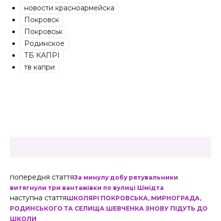
новости красноармейска
Покровск
Покровськ
Родинское
ТБ КАПРІ
тв капри
попередня стаття
За минулу добу рятувальники
витягнули три вантажівки по вулиці Шмідта
наступна стаття
ШКОЛЯРІ ПОКРОВСЬКА, МИРНОГРАДА,
РОДИНСЬКОГО ТА СЕЛИЩА ШЕВЧЕНКА ЗНОВУ ПІДУТЬ ДО
ШКОЛИ