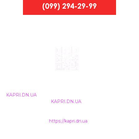
© 2024, ТОВ Телебачення «Капрі», усі права захищені.
Всі права на матеріали, що публікуються, належать
KAPRI.DN.UA
. Використання будь-якої інформації,
розміщеної на сайті
KAPRI.DN.UA
, іншими ЗМІ та
інтернет-ресурсами можливе лише за письмовою
згодою та обов'язкового розміщення прямого
гіперпосилання на
https://kapri.dn.ua
.