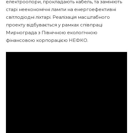
електроопори, прокладають кабель, та замініють
старі неекономічні лампи на енергоефективні
світлодіодні ліхтарі. Реалізація масштабного
проекту відбувається у рамках співпраці
Мирнограда з Північною екологічною
фінансовою корпорацією НЕФКО.