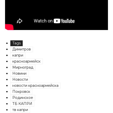
Tags
Димитров
капри
красноармейск
Мирноград
Новини
Новости
новости красноармейска
Покровск
Родинское
ТБ КАПРИ
тв капри