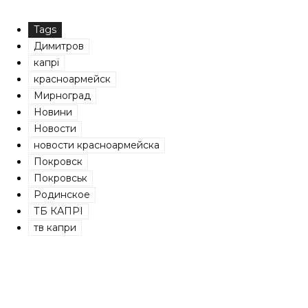
Tags
Димитров
капрі
красноармейск
Мирноград
Новини
Новости
новости красноармейска
Покровск
Покровськ
Родинское
ТБ КАПРІ
тв капри
Share