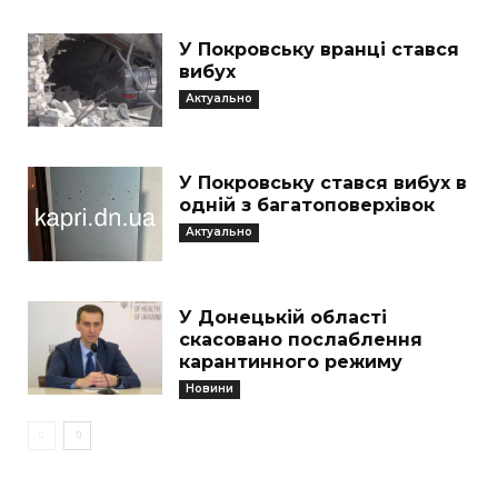
У Покровську вранці стався
вибух
Актуально
У Покровську стався вибух в
одній з багатоповерхівок
Актуально
У Донецькій області
скасовано послаблення
карантинного режиму
Новини