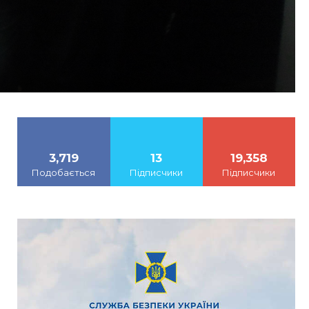
3,719
13
19,358
Подобається
Підписчики
Підписчики