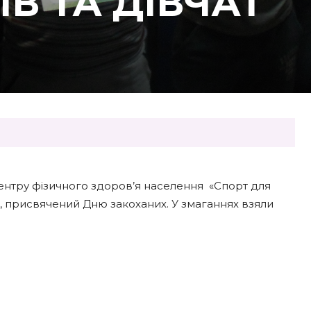
В ТА ДІВЧАТ
центру фізичного здоров’я населення «Спорт для
т, присвячений Дню закоханих. У змаганнях взяли
: