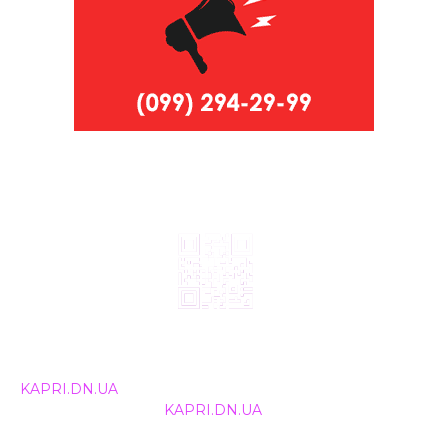
© 2024, ТОВ Телебачення «Капрі», усі права захищені.
Всі права на матеріали, що публікуються, належать
KAPRI.DN.UA
. Використання будь-якої інформації,
розміщеної на сайті
KAPRI.DN.UA
, іншими ЗМІ та
інтернет-ресурсами можливе лише за письмовою