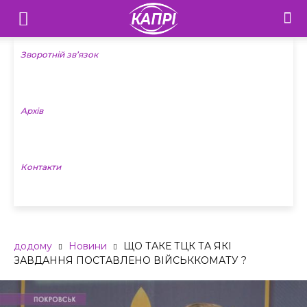
Телебачення
«Капрі»
Зворотній зв’язок
—
Архів
Новини
Донеччини
Контакти
додому
Новини
ЩО ТАКЕ ТЦК ТА ЯКІ
ЗАВДАННЯ ПОСТАВЛЕНО ВІЙСЬККОМАТУ ?