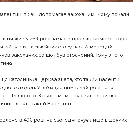
 Валентин, як він допомагав закоханим і чому почали
кий жив у 269 році за часів правління імператора
ти війну в їхніх сімейних стосунках. А молодий
в закоханих, за що і був страчений. Тому з того
тина.
 що католицька церква знала, хто такий Валентин і
дного людей. У зв’язку з цим в 496 році папа
на — 14 лютого. З цього моменту свято знайшло
 виникало.Хто такий Валентин
влене в 496 році, на сьогодні існує лише в деяких