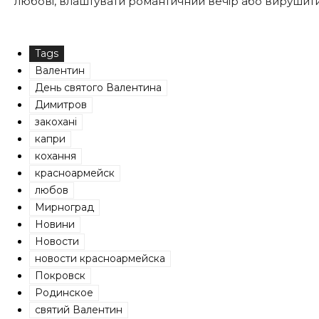
любові, влаштувати романтичний вечір або вирушит
Tags
Валентин
День святого Валентина
Димитров
закохані
капри
кохання
красноармейск
любов
Мирноград
Новини
Новости
новости красноармейска
Покровск
Родинское
святий Валентин