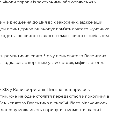
мав ніколи справи із закоханими або освяченням
 він відношення до Дня всіх закоханих, відкривши
цей день церква вшановує пам’ять святого мученика
одить, що святого такого немає і свято є цивільним.
ють романтичне свято. Чому день святого Валентина
гадка сягає корінням углиб історії, міфів і легенд.
и XIX у Великобританії. Пізніше поширилось
ентин, уже не одне століття передаються з покоління в
 День святого Валентина в Україні. Його відзначають
 додаткову можливість поринути в моменти щастя і