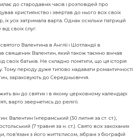
дсилає до стародавніх часів і розповідей про
ував християнство і звертав до нього всіх своїх
, їх усіх затримала варта. Однак оскільки патрицій
від своїх слуг.
вятого Валентина в Англії і Шотландії в
ав священик Валентин, який також таємно вінчав
 своїх батьків. Не складно помітити, що ця історія
ту. Тому періоду дуже типово надавати романтичності
нтин, зараховують до Середньовіччя.
жить він до святих і в якому церковному календарі
і, варто звернетись до релігії.
н: Валентин Інтерамський (30 липня за ст. ст.),
стольський (7 травня за н. ст.). Свято всіх закоханих
пов’язані з його життєписом, зібрані з біографій