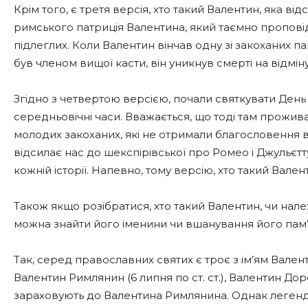
Крім того, є третя версія, хто такий Валентин, яка ві
римського патриція Валентина, який таємно проповід
підлеглих. Коли Валентин вінчав одну зі закоханих пар
був членом вищої касти, він уникнув смерті на відміну 
Згідно з четвертою версією, почали святкувати День с
середньовічні часи. Вважається, що тоді там прожив
молодих закоханих, які не отримали благословення від
відсилає нас до шекспірівської про Ромео і Джульєт
кожній історії. Напевно, тому версію, хто такий Вале
Також якщо розібратися, хто такий Валентин, чи нале
можна знайти його іменини чи вшанування його пам’ят
Так, серед православних святих є троє з ім’ям Валенти
Валентин Римлянин (6 липня по ст. ст.), Валентин Доро
зараховують до Валентина Римлянина. Однак легенди, 