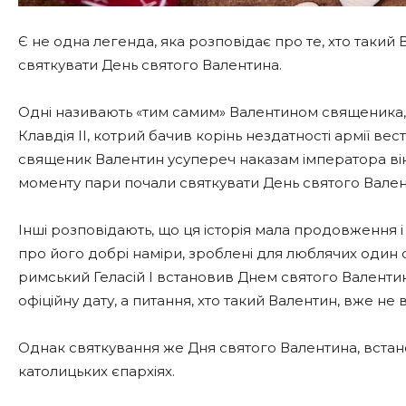
Є не одна легенда, яка розповідає про те, хто такий
святкувати День святого Валентина.
Одні називають «тим самим» Валентином священика, я
Клавдія II, котрий бачив корінь нездатності армії вес
священик Валентин усупереч наказам імператора вінча
моменту пари почали святкувати День святого Вален
Інші розповідають, що ця історія мала продовження і
про його добрі наміри, зроблені для люблячих один о
римський Геласій I встановив Днем святого Валенти
офіційну дату, а питання, хто такий Валентин, вже не
Однак святкування же Дня святого Валентина, встано
католицьких єпархіях.