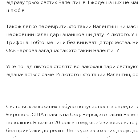
відразу трьох святих Валентинів. І жоден із них не 
шлюбів.
Також легко перевірити, хто такий Валентин і чи має
церковний календар і знайшовши дату 14 лютого. У 
Трифона. Тобто іменини без винуватця торжества. Вих
Ось чергова загадка: так хто такий Валентин?
Уже понад півтора століття всі закохані пари святку
відзначається саме 14 лютого і хто такий Валентин, роз
Свято всіх закоханих набуло популярності з середин
Європою, США і навіть на Схід. Версії, хто такий Вал
покоління. Близько 20 років тому, як з’явилось свято
без прив’язки до релігії. День усіх закоханих дарує