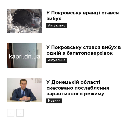
У Покровську вранці стався
вибух
Актуально
У Покровську стався вибух в
одній з багатоповерхівок
Актуально
У Донецькій області
скасовано послаблення
карантинного режиму
Новини