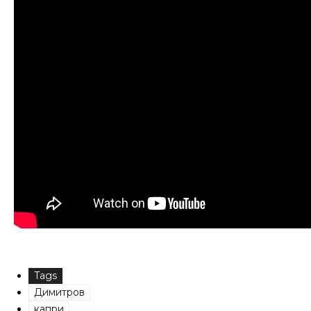
Tags
Димитров
капри