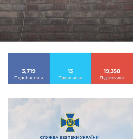
3,719
13
19,358
Подобається
Підписчики
Підписчики