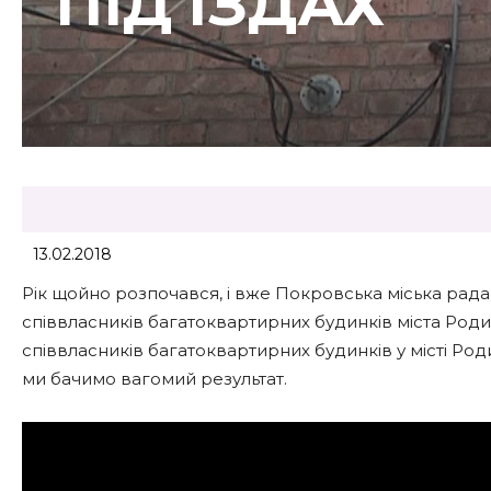
ПІД’ЇЗДАХ
13.02.2018
Рік щойно розпочався, і вже Покровська міська ра
співвласників багатоквартирних будинків міста Роди
співвласників багатоквартирних будинків у місті Род
ми бачимо вагомий результат.