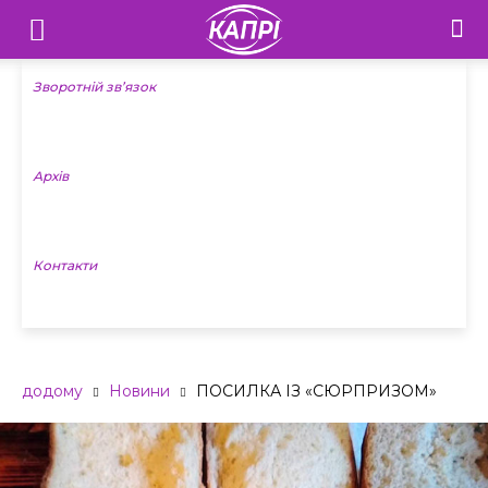
Телебачення
«Капрі»
Зворотній зв’язок
—
Архів
Новини
Донеччини
Контакти
додому
Новини
ПОСИЛКА ІЗ «СЮРПРИЗОМ»