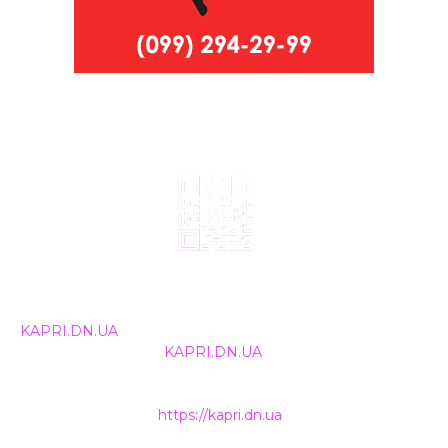
© 2024, ТОВ Телебачення «Капрі», усі права захищені.
Всі права на матеріали, що публікуються, належать
KAPRI.DN.UA
. Використання будь-якої інформації,
розміщеної на сайті
KAPRI.DN.UA
, іншими ЗМІ та
інтернет-ресурсами можливе лише за письмовою
згодою та обов'язкового розміщення прямого
гіперпосилання на
https://kapri.dn.ua
.