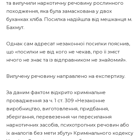
та вилучили наркотичну речовину рослинного
походження, яка була замаскована у двох
буханках хліба. Посилка надійшла від мешканця м.
Бахмут.
Однак сам адресат незаконної посилки пояснив,
що «посилки не від кого не чекав, про її зміст
нічого не знає та із відправником не знайомий».
Вилучену речовину направлено на експертизу.
За даним фактом відкрито кримінальне
провадження за ч. 1 ст. 309 «Незаконне
виробництво, виготовлення, придбання,
зберігання, перевезення чи пересилання
наркотичних засобів, психотропних речовин або
їх аналогів без мети збуту» Кримінального кодексу