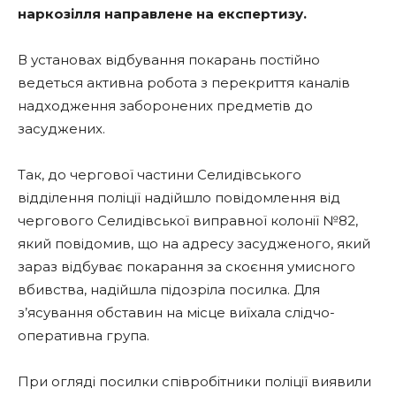
наркозілля направлене на експертизу.
В установах відбування покарань постійно
ведеться активна робота з перекриття каналів
надходження заборонених предметів до
засуджених.
Так, до чергової частини Селидівського
відділення поліції надійшло повідомлення від
чергового Селидівської виправної колонії №82,
який повідомив, що на адресу засудженого, який
зараз відбуває покарання за скоєння умисного
вбивства, надійшла підозріла посилка. Для
з’ясування обставин на місце виїхала слідчо-
оперативна група.
При огляді посилки співробітники поліції виявили