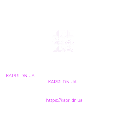
© 2024, ТОВ Телебачення «Капрі», усі права захищені.
Всі права на матеріали, що публікуються, належать
KAPRI.DN.UA
. Використання будь-якої інформації,
розміщеної на сайті
KAPRI.DN.UA
, іншими ЗМІ та
інтернет-ресурсами можливе лише за письмовою
згодою та обов'язкового розміщення прямого
гіперпосилання на
https://kapri.dn.ua
.
НАШІ КОНТАКТИ