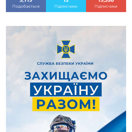
3,719
13
19,358
Подобається
Підписчики
Підписчики