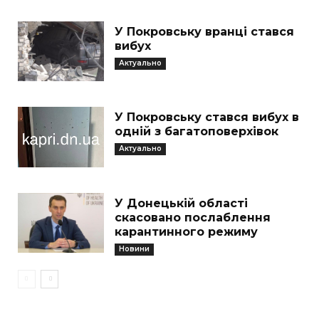
У Покровську вранці стався
вибух
Актуально
У Покровську стався вибух в
одній з багатоповерхівок
Актуально
У Донецькій області
скасовано послаблення
карантинного режиму
Новини