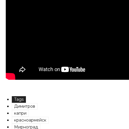
Tags
Димитров
капри
красноармейск
Мирноград