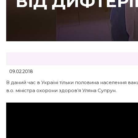
ВІД ДИФТЕРІ
09.02.2018
В даний час в Україні тільки половина населення вак
в.о. міністра охорони здоров’я Уляна Супрун.