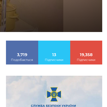
3,719
13
19,358
Подобається
Підписчики
Підписчики