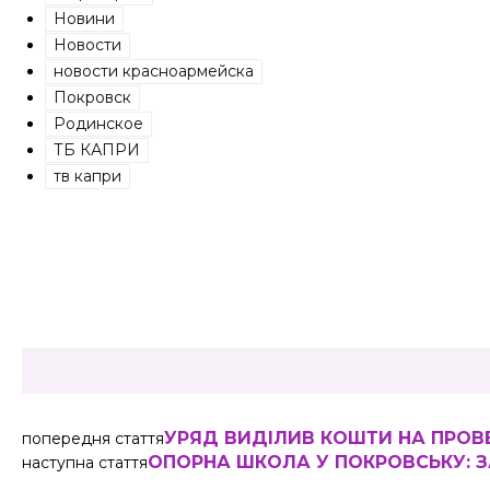
Новини
Новости
новости красноармейска
Покровск
Родинское
ТБ КАПРИ
тв капри
Share
УРЯД ВИДІЛИВ КОШТИ НА ПРОВ
попередня стаття
ОПОРНА ШКОЛА У ПОКРОВСЬКУ: ЗА
наступна стаття