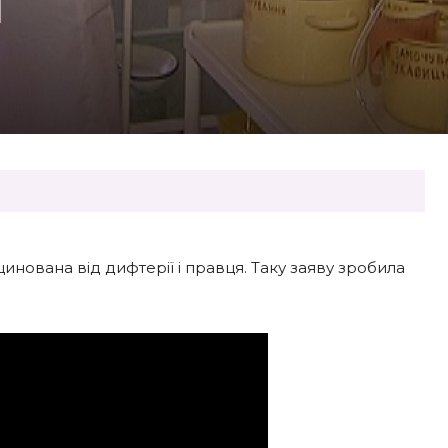
Ї
цинована від дифтерії і правця. Таку заяву зробила