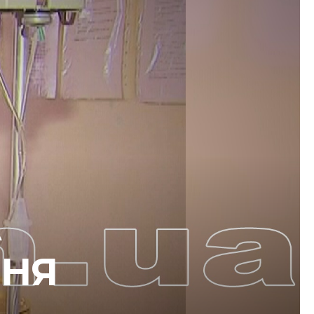
А
ННЯ