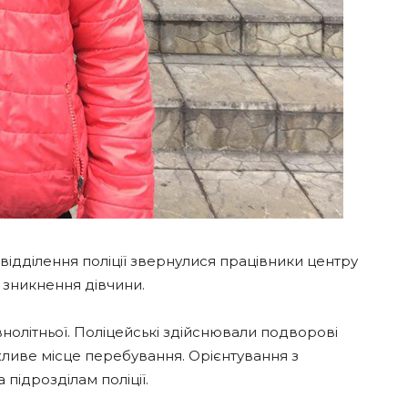
ідділення поліції звернулися працівники центру
о зникнення дівчини.
олітньої. Поліцейські здійснювали подворові
жливе місце перебування. Орієнтування з
підрозділам поліції.