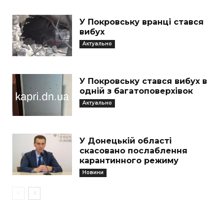
У Покровську вранці стався
вибух
Актуально
У Покровську стався вибух в
одній з багатоповерхівок
Актуально
У Донецькій області
скасовано послаблення
карантинного режиму
Новини