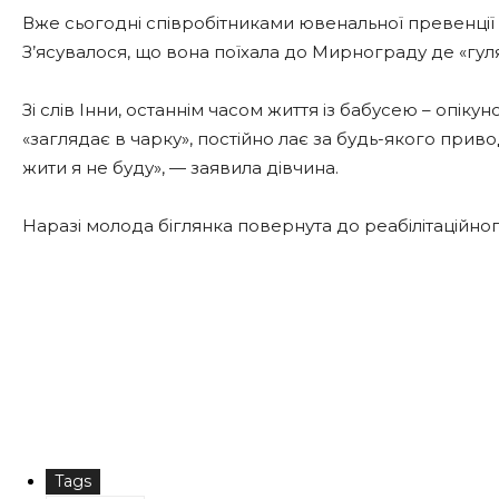
Вже сьогодні співробітниками ювенальної превенції
З’ясувалося, що вона поїхала до Мирнограду де «гуля
Зі слів Інни, останнім часом життя із бабусею – опіку
«заглядає в чарку», постійно лає за будь-якого привод
жити я не буду», — заявила дівчина.
Наразі молода біглянка повернута до реабілітаційног
Tags