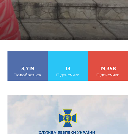
3,719
13
19,358
Подобається
Підписчики
Підписчики