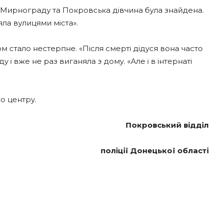
 Мирнограду та Покровська дівчина була знайдена.
ла вулицями міста».
ном стало нестерпне. «Після смерті дідуся вона часто
у і вже не раз виганяла з дому. «Але і в інтернаті
о центру.
Покровський відділ
поліції Донецької області