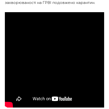
захворюваності на ГРВІ подовжено карантин.