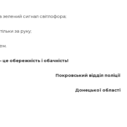
 зелений сигнал світлофора;
льки за руку;
ем.
це обережність і обачність!
Покровський відділ поліції
Донецької області