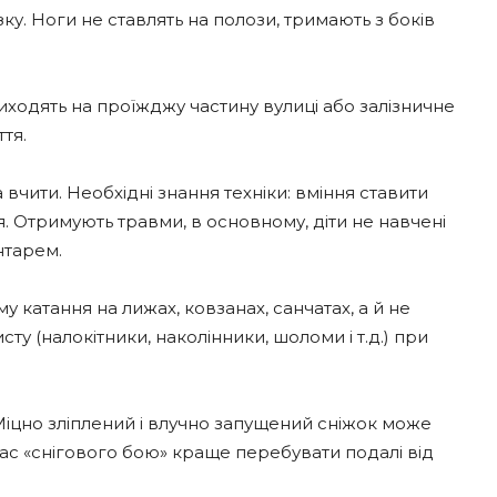
ку. Ноги не ставлять на полози, тримають з боків
виходять на проїжджу частину вулиці або залізничне
ття.
вчити. Необхідні знання техніки: вміння ставити
. Отримують травми, в основному, діти не навчені
нтарем.
 катання на лижах, ковзанах, санчатах, а й не
у (налокітники, наколінники, шоломи і т.д.) при
іцно зліплений і влучно запущений сніжок може
 час «снігового бою» краще перебувати подалі від