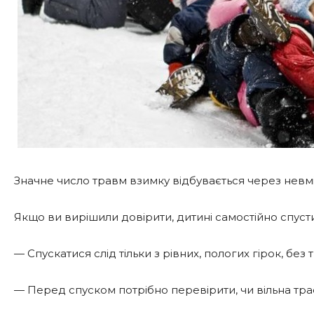
Значне число травм взимку відбувається через невмін
Якщо ви вирішили довірити, дитині самостійно спустит
— Спускатися слід тільки з рівних, пологих гірок, без 
— Перед спуском потрібно перевірити, чи вільна трас