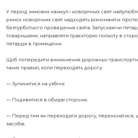
У період зимових канікул і новорічних свят найулюб
ринок новорічних свят надходять різноманітні піротехн
безтурботного проведення свята. Запускаючи петарду
товаришами, направляти траєкторію польоту в сторо
петарди в приміщенні.
Щоб попередити виникнення дорожньо-транспортного
таких правил, коли переходять дорогу:
— Зупинитися на узбіччі;
— Подивитися в обидві сторони;
— Перед тим як переходити дорогу, переконатися, 
засобів;