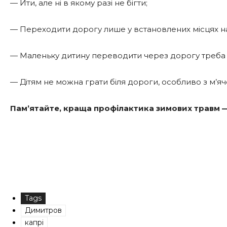
— Йти, але ні в якому разі не бігти;
— Переходити дорогу лише у встановлених місцях на
— Маленьку дитину переводити через дорогу треба ті
— Дітям не можна грати біля дороги, особливо з м’яч
Пам’ятайте, краща профілактика зимових травм — 
Tags
Димитров
капрі