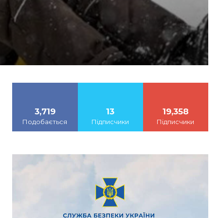
3,719
13
19,358
Подобається
Підписчики
Підписчики