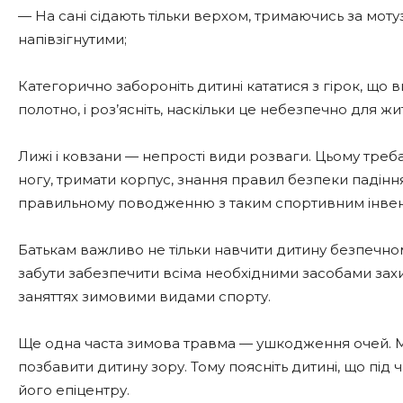
— На сані сідають тільки верхом, тримаючись за мотуз
напівзігнутими;
Категорично забороніть дитині кататися з гірок, що 
полотно, і роз’ясніть, наскільки це небезпечно для жи
Лижі і ковзани — непрості види розваги. Цьому треба 
ногу, тримати корпус, знання правил безпеки падіння
правильному поводженню з таким спортивним інве
Батькам важливо не тільки навчити дитину безпечному
забути забезпечити всіма необхідними засобами захист
заняттях зимовими видами спорту.
Ще одна часта зимова травма — ушкодження очей. М
позбавити дитину зору. Тому поясніть дитині, що під
його епіцентру.