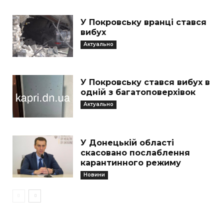
У Покровську вранці стався
вибух
Актуально
У Покровську стався вибух в
одній з багатоповерхівок
Актуально
У Донецькій області
скасовано послаблення
карантинного режиму
Новини