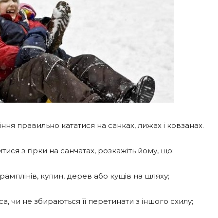
ня правильно кататися на санках, лижах і ковзанах.
ися з гірки на санчатах, розкажіть йому, що:
трамплінів, купин, дерев або кущів на шляху;
а, чи не збираються її перетинати з іншого схилу;