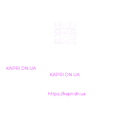
© 2024, ТОВ Телебачення «Капрі», усі права захищені.
Всі права на матеріали, що публікуються, належать
KAPRI.DN.UA
. Використання будь-якої інформації,
розміщеної на сайті
KAPRI.DN.UA
, іншими ЗМІ та
інтернет-ресурсами можливе лише за письмовою
згодою та обов'язкового розміщення прямого
гіперпосилання на
https://kapri.dn.ua
.
НАШІ КОНТАКТИ