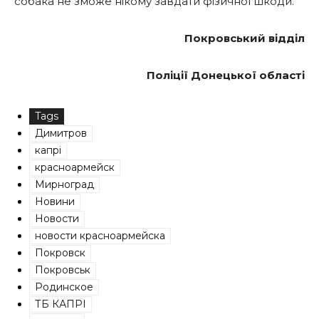
собака не зможе нікому завдати фізичної шкоди.
Покровський відділ
Поліції Донецької області
Tags
Димитров
капрі
красноармейск
Мирноград
Новини
Новости
новости красноармейска
Покровск
Покровськ
Родинское
ТБ КАПРІ