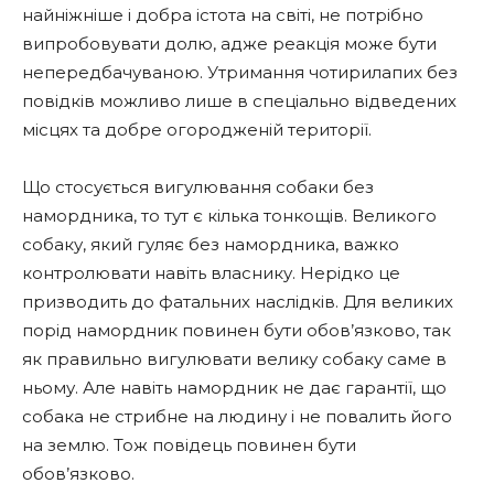
найніжніше і добра істота на світі, не потрібно
випробовувати долю, адже реакція може бути
непередбачуваною. Утримання чотирилапих без
повідків можливо лише в спеціально відведених
місцях та добре огородженій території.
Що стосується вигулювання собаки без
намордника, то тут є кілька тонкощів. Великого
собаку, який гуляє без намордника, важко
контролювати навіть власнику. Нерідко це
призводить до фатальних наслідків. Для великих
порід намордник повинен бути обов’язково, так
як правильно вигулювати велику собаку саме в
ньому. Але навіть намордник не дає гарантії, що
собака не стрибне на людину і не повалить його
на землю. Тож повідець повинен бути
обов’язково.