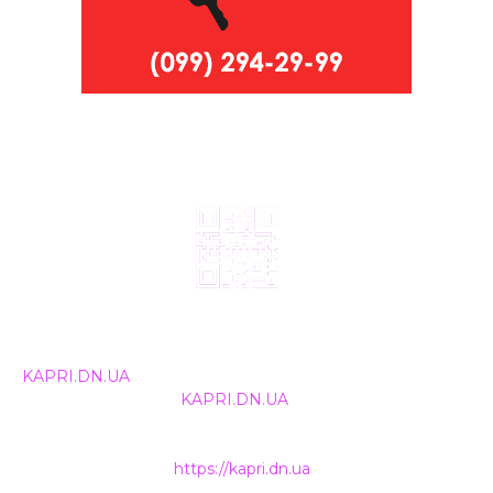
© 2024, ТОВ Телебачення «Капрі», усі права захищені.
Всі права на матеріали, що публікуються, належать
KAPRI.DN.UA
. Використання будь-якої інформації,
розміщеної на сайті
KAPRI.DN.UA
, іншими ЗМІ та
інтернет-ресурсами можливе лише за письмовою
згодою та обов'язкового розміщення прямого
гіперпосилання на
https://kapri.dn.ua
.