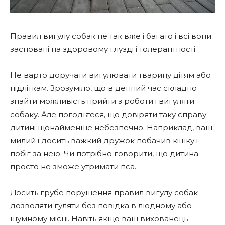
Правил вигулу собак не так вже і багато і всі вони
засновані на здоровому глузді і толерантності.
Не варто доручати вигулювати тварину дітям або
підліткам. Зрозуміло, що в денний час складно
знайти можливість прийти з роботи і вигуляти
собаку. Але погодьтеся, що довіряти таку справу
дитині щонайменше небезпечно. Наприклад, ваш
милий і досить важкий дружок побачив кішку і
побіг за нею. Чи потрібно говорити, що дитина
просто не зможе утримати пса.
Досить грубе порушення правил вигулу собак —
дозволяти гуляти без повідка в людному або
шумному місці. Навіть якщо ваш вихованець —