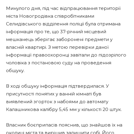
Минулого дня, під час відпрацювання території
міста Новогродівка співробітниками
Селидівського відділення поліції була отримана
інформація про те, що 37-річний місцевий
мешканець зберігає заборонені предмети у
власній квартирі. З метою перевірки даної
інформації правоохоронці завітали до підозрілого
чоловіка з постановою суду на проведення
обшуку.
В ході обшуку інформація підтвердилася. У
присутності понятих у ванній кімнаті був
виявлений згорток з набоями до автомату
Калашникова калібру 5,45 мм у кількості 20 штук.
Власник боєприпасів пояснив, що знайшов їх на
околиці міста та вирішив залишити собі. Його