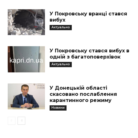
У Покровську вранці стався
вибух
Актуально
У Покровську стався вибух в
одній з багатоповерхівок
Актуально
У Донецькій області
скасовано послаблення
карантинного режиму
Новини