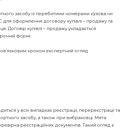
ртного засобу із перебитими номерами кузова чи
С для оформлення договору купівлі – продажу та
ця. Договір купівлі – продажу укладається
ронній формі.
обов’язковим кроком експертний огляд
иться у всіх випадках реєстрації, перереєстрації та
спортного засобу, а також при вибраковці. Мета
перевірка реєстраційних документів. Такий огляд є