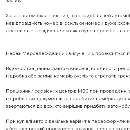
засобу.
Хазяїн автомобіля пояснив, що «придбав цей автомобі
невідповідність номерів, оскільки номери дуже схожі
Достовірність свідчень чоловіка буде перевірена в 
Наразі Мерседес-двійник вилучений, проводиться п
Відомості за даним фактом внесені до Єдиного реєст
підробка або заміна номерів вузлів та агрегатів тра
Працівники сервісних центрів МВС при проведенні 
підроблених документів та перебитих номерів кузов
звертаються до всіх, хто вирішив придбати автомобіл
При купівлі авто є декілька варіантів переоформленн
у безпосередній присутності покупця і продавця авто