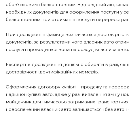
обов’язковим і безкоштовним. Відповідний акт, скла
необхідних документів для оформлення послуги у се
безкоштовним при отриманні послуги перереєстраці
При дослідженні фахівця визначається достовірність
документів, за результатами чого власник авто отр
послуга і проводиться вона на розсуд власника авто.
Експертне дослідження доцільно обирати в разі, якщ
достовірності ідентифікаційних номерів.
Оформлення договору купівлі – продажу та перереєст
надійної купівлі авто, адже у разі виявлення зміну 
майданчик для тимчасово затриманих транспортних за
новоспечений власник авто залишається і без авто, і