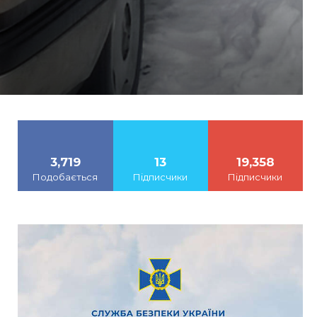
3,719
13
19,358
Подобається
Підписчики
Підписчики