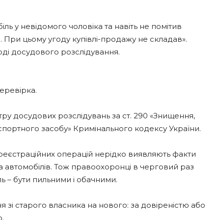
ль у невідомого чоловіка та навіть не помітив
. При цьому угоду купівлі-продажу не складав».
ході досудового розслідування.
еревірка.
ру досудових розслідувань за ст. 290 «Знищення,
нспортного засобу» Кримінального кодексу України.
реєстраційних операцій нерідко виявляють факти
а автомобілів. Тож правоохоронці в черговий раз
ь – бути пильними і обачними.
я зі старого власника на нового: за довіреністю або
.