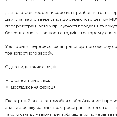
Для того, аби вберегти себе від придбання транспо
двигуна, варто звернутись до сервісного центру МВ
перереєстрації авто у присутності продавця та покуп
безкоштовно, заповнюється адміністратором у елект
У алгоритмі перереєстрації транспортного засобу 
транспортного засобу.
Є два види таких оглядів:
Експертний огляд;
Дослідження фахівця.
Експертний огляд автомобіля є обов’язковим і провод
зняття з обліку, за винятком реєстрації нового тран
такого огляду – звірка ідентифікаційних номерів та 