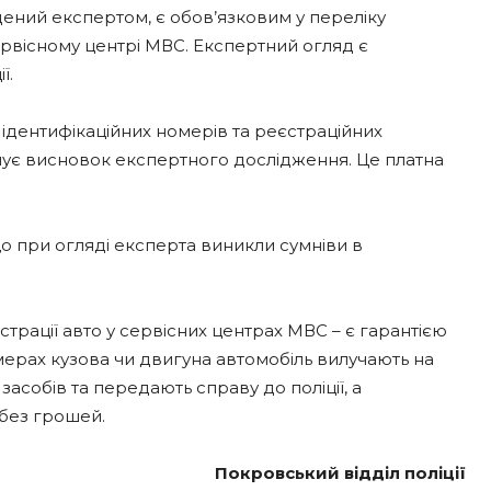
дений експертом, є обов’язковим у переліку
рвісному центрі МВС. Експертний огляд є
ї.
 ідентифікаційних номерів та реєстраційних
имує висновок експертного дослідження. Це платна
о при огляді експерта виникли сумніви в
рації авто у сервісних центрах МВС – є гарантією
номерах кузова чи двигуна автомобіль вилучають на
собів та передають справу до поліції, а
 без грошей.
Покровський відділ поліції