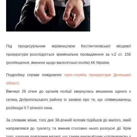
Під процесуальним керівництвом Костянтинівської місцевої
прокуратури розслідується кримінальне провадження за ч.2 ст. 156
(розбещення, вчинене щодо малолітньої особи) КК України.
Подробиці справи повідомляє
прес-служба прокуратури Донецької
області
.
Ввечері 26 січня до органів поліції звернулась мешканка одного з
селищ Добропільського району із заявою про те, що співмешканець
розбещує її 7-річного сина.
За словами жінки, того дня 38-річний чоловік підійшов до малого, який
направлявся до туалету, та вчинив стосовно нього розпусні дії. Крім
того, хлопчик повідомив матері, що таким чином вітчим «спілкувався» з