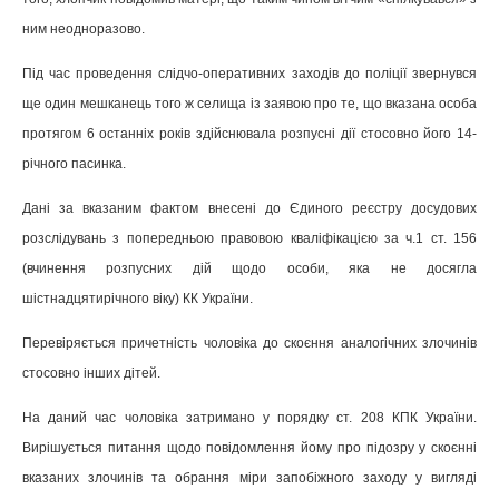
ним неодноразово.
Під час проведення слідчо-оперативних заходів до поліції звернувся
ще один мешканець того ж селища із заявою про те, що вказана особа
протягом 6 останніх років здійснювала розпусні дії стосовно його 14-
річного пасинка.
Дані за вказаним фактом внесені до Єдиного реєстру досудових
розслідувань з попередньою правовою кваліфікацією за ч.1 ст. 156
(вчинення розпусних дій щодо особи, яка не досягла
шістнадцятирічного віку) КК України.
Перевіряється причетність чоловіка до скоєння аналогічних злочинів
стосовно інших дітей.
На даний час чоловіка затримано у порядку ст. 208 КПК України.
Вирішується питання щодо повідомлення йому про підозру у скоєнні
вказаних злочинів та обрання міри запобіжного заходу у вигляді