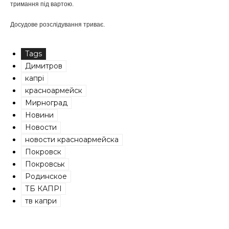
тримання під вартою.
Досудове розслідування триває.
Tags
Димитров
капрі
красноармейск
Мирноград
Новини
Новости
новости красноармейска
Покровск
Покровськ
Родинское
ТБ КАПРІ
тв капри