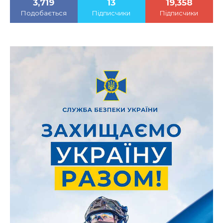
3,719
13
19,358
Подобається
Підписчики
Підписчики