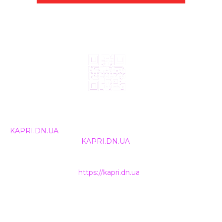
© 2024, ТОВ Телебачення «Капрі», усі права захищені.
Всі права на матеріали, що публікуються, належать
KAPRI.DN.UA
. Використання будь-якої інформації,
розміщеної на сайті
KAPRI.DN.UA
, іншими ЗМІ та
інтернет-ресурсами можливе лише за письмовою
згодою та обов'язкового розміщення прямого
гіперпосилання на
https://kapri.dn.ua
.
НАШІ КОНТАКТИ