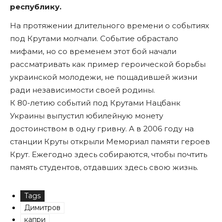
республику.
На протяжении длительного времени о событиях
под Крутами молчали. Событие обрастало
мифами, но со временем этот бой начали
рассматривать как пример героической борьбы
украинской молодежи, не пощадившей жизни
ради независимости своей родины.
К 80-летию событий под Крутами Нацбанк
Украины выпустил юбилейную монету
достоинством в одну гривну. А в 2006 году на
станции Круты открыли Мемориал памяти героев
Крут. Ежегодно здесь собираются, чтобы почтить
память студентов, отдавших здесь свою жизнь.
Tags
Димитров
капри