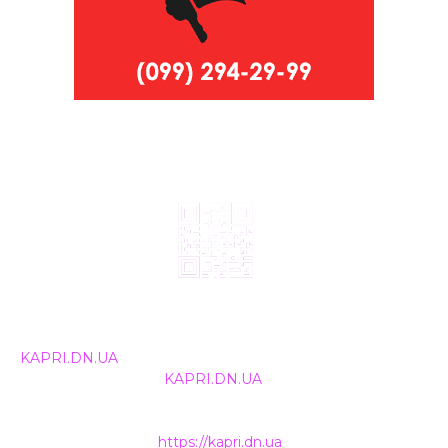
© 2024, ТОВ Телебачення «Капрі», усі права захищені.
Всі права на матеріали, що публікуються, належать
KAPRI.DN.UA
. Використання будь-якої інформації,
розміщеної на сайті
KAPRI.DN.UA
, іншими ЗМІ та
інтернет-ресурсами можливе лише за письмовою
згодою та обов'язкового розміщення прямого
гіперпосилання на
https://kapri.dn.ua
.