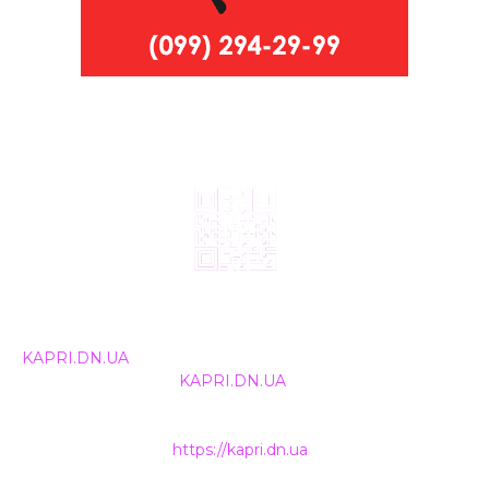
© 2024, ТОВ Телебачення «Капрі», усі права захищені.
Всі права на матеріали, що публікуються, належать
KAPRI.DN.UA
. Використання будь-якої інформації,
розміщеної на сайті
KAPRI.DN.UA
, іншими ЗМІ та
інтернет-ресурсами можливе лише за письмовою
згодою та обов'язкового розміщення прямого
гіперпосилання на
https://kapri.dn.ua
.