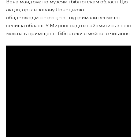
Вона мандрує по музеям і бібліотекам області. Цю
акцію, організовану Донецькою
облдержадміністрацією, підтримали всі міста і
селища області. У Мирнограді ознайомитись з нею
можна в приміщенні бібліотеки сімейного читання.