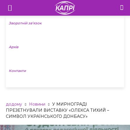
Телебачення
«Капрі»
Зворотній зв’язок
—
Архів
Новини
Донеччини
Контакти
додому
Новини
У МИРНОГРАДІ
ПРЕЗЕТНУВАЛИ ВИСТАВКУ «ОЛЕКСА ТИХИЙ –
СИМВОЛ УКРАЇНСЬКОГО ДОНБАСУ»