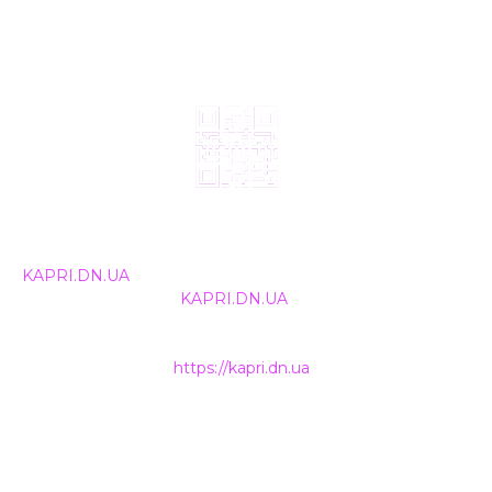
© 2024, ТОВ Телебачення «Капрі», усі права захищені.
Всі права на матеріали, що публікуються, належать
KAPRI.DN.UA
. Використання будь-якої інформації,
розміщеної на сайті
KAPRI.DN.UA
, іншими ЗМІ та
інтернет-ресурсами можливе лише за письмовою
згодою та обов'язкового розміщення прямого
гіперпосилання на
https://kapri.dn.ua
.
НАШІ КОНТАКТИ