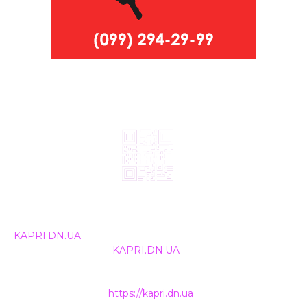
© 2024, ТОВ Телебачення «Капрі», усі права захищені.
Всі права на матеріали, що публікуються, належать
KAPRI.DN.UA
. Використання будь-якої інформації,
розміщеної на сайті
KAPRI.DN.UA
, іншими ЗМІ та
інтернет-ресурсами можливе лише за письмовою
згодою та обов'язкового розміщення прямого
гіперпосилання на
https://kapri.dn.ua
.