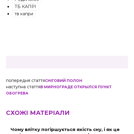
ТБ КАПРІ
тв капри
попередня стаття
СНІГОВИЙ ПОЛОН
наступна стаття
В МИРНОГРАДЕ ОТКРЫЛСЯ ПУНКТ
ОБОГРЕВА
СХОЖІ МАТЕРІАЛИ
Чому влітку погіршується якість сну, і як це