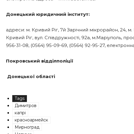
Донецький юридичний інститут:
адреси: м. Кривий Ріг, 7й Зарічний мікрорайон, 24, м. 
Кривий Ріг, вул. Співдружності, 92а, м.Маріуполь, про
956-31-08, (0564) 95-09-69, (0564) 92-95-27, електрон
Покровський відділполіції
Донецької області
Tags
Димитров
капрі
красноармейск
Мирноград