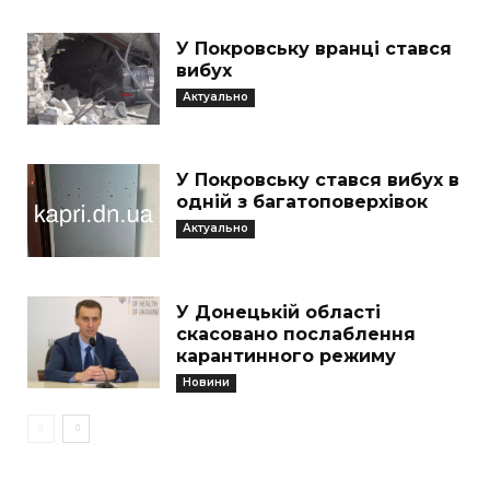
У Покровську вранці стався
вибух
Актуально
У Покровську стався вибух в
одній з багатоповерхівок
Актуально
У Донецькій області
скасовано послаблення
карантинного режиму
Новини