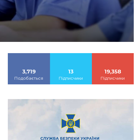
3,719
13
19,358
Подобається
Підписчики
Підписчики