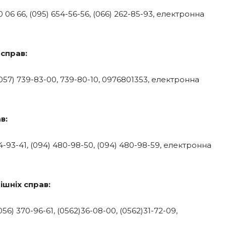
0 06 66, (095) 654-56-56, (066) 262-85-93, електронна
 справ:
 (057) 739-83-00, 739-80-10, 0976801353, електронна
в:
34-93-41, (094) 480-98-50, (094) 480-98-59, електронна
шніх справ:
056) 370-96-61, (0562)36-08-00, (0562)31-72-09,