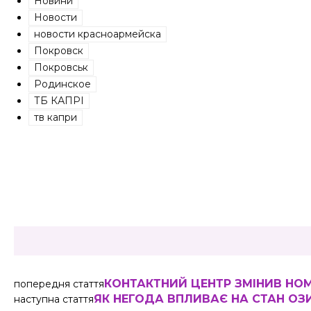
Новини
Новости
новости красноармейска
Покровск
Покровськ
Родинское
ТБ КАПРІ
тв капри
Share
КОНТАКТНИЙ ЦЕНТР ЗМІНИВ НО
попередня стаття
ЯК НЕГОДА ВПЛИВАЄ НА СТАН ОЗ
наступна стаття