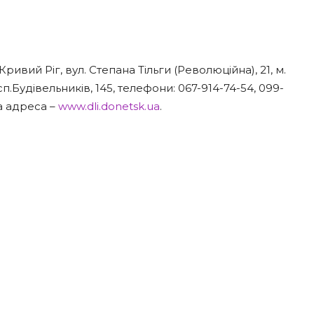
Кривий Ріг, вул. Степана Тільги (Революційна), 21, м.
сп.Будівельників, 145, телефони: 067-914-74-54, 099-
на адреса –
www.dli.donetsk.ua
.