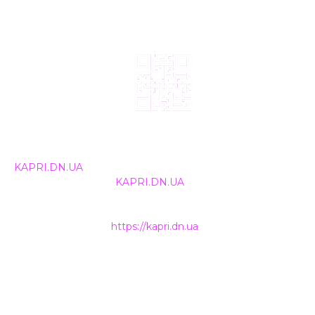
© 2024, ТОВ Телебачення «Капрі», усі права захищені.
Всі права на матеріали, що публікуються, належать
KAPRI.DN.UA
. Використання будь-якої інформації,
розміщеної на сайті
KAPRI.DN.UA
, іншими ЗМІ та
інтернет-ресурсами можливе лише за письмовою
згодою та обов'язкового розміщення прямого
гіперпосилання на
https://kapri.dn.ua
.