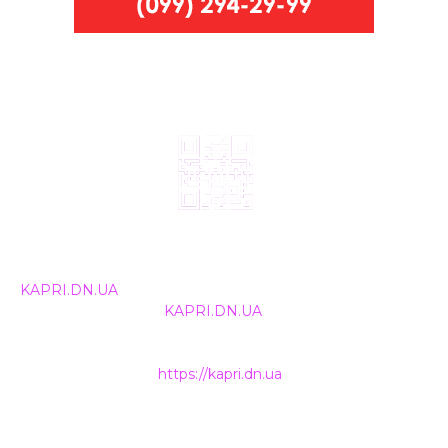
© 2024, ТОВ Телебачення «Капрі», усі права захищені.
Всі права на матеріали, що публікуються, належать
KAPRI.DN.UA
. Використання будь-якої інформації,
розміщеної на сайті
KAPRI.DN.UA
, іншими ЗМІ та
інтернет-ресурсами можливе лише за письмовою
згодою та обов'язкового розміщення прямого
гіперпосилання на
https://kapri.dn.ua
.