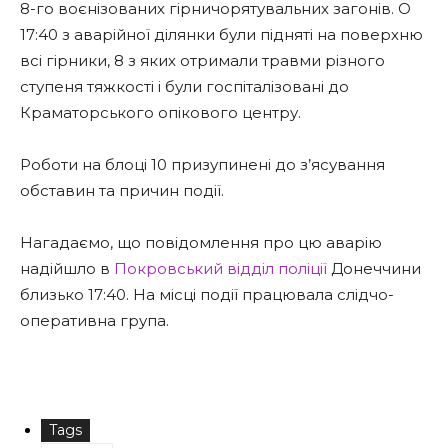
8-го воєнізованих гірничорятувальних загонів. О
17:40 з аварійної ділянки були підняті на поверхню
всі гірники, 8 з яких отримали травми різного
ступеня тяжкості і були госпіталізовані до
Краматорського опікового центру.
Роботи на блоці 10 призупинені до з’ясування
обставин та причин події.
Нагадаємо, що повідомлення про цю аварію
надійшло в
Покровський відділ поліції
Донеччини
близько 17:40. На місці події працювала слідчо-
оперативна група.
Tags