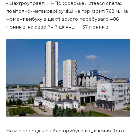
«Шахтроуправлінні«Покровське», стався спалах
повітряно-метанової суміші на горизонті 762 м. На
момент вибуху в шахті всього перебувало 406
гірників, на аварійній ділянці — 37 гірників.
На місце події негайно прибули відділення 10-го і