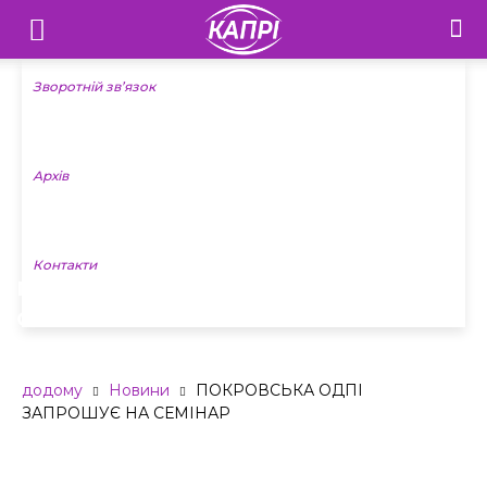
Телебачення
«Капрі»
Зворотній зв’язок
—
Архів
Новини
Донеччини
Контакти
ПОКРОВСЬКА ОДПІ ЗАПРОШУЄ НА
СЕМІНАР
додому
Новини
ПОКРОВСЬКА ОДПІ
ЗАПРОШУЄ НА СЕМІНАР