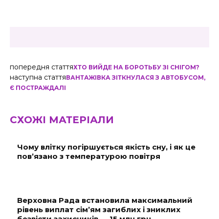
попередня стаття
ХТО ВИЙДЕ НА БОРОТЬБУ ЗІ СНІГОМ?
наступна стаття
ВАНТАЖІВКА ЗІТКНУЛАСЯ З АВТОБУСОМ,
Є ПОСТРАЖДАЛІ
СХОЖІ МАТЕРІАЛИ
Чому влітку погіршується якість сну, і як це
пов’язано з температурою повітря
Верховна Рада встановила максимальний
рівень виплат сім’ям загиблих і зниклих
безвісти захисників — 15 млн грн