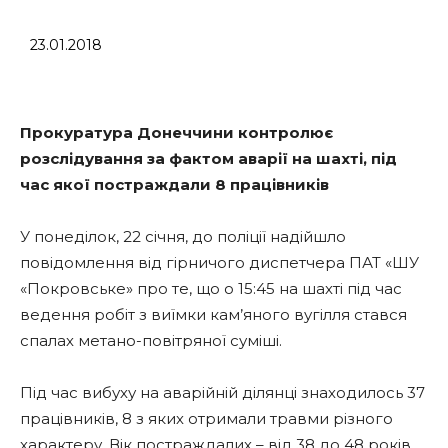
23.01.2018
Прокуратура Донеччини контролює
розслідування за фактом аварії на шахті, під
час якої постраждали 8 працівників
У понеділок, 22 січня, до поліції надійшло
повідомлення від гірничого диспетчера ПАТ «ШУ
«Покровське» про те, що о 15:45 на шахті під час
ведення робіт з виїмки кам’яного вугілля стався
спалах метано-повітряної суміші.
Під час вибуху на аварійній ділянці знаходилось 37
працівників, 8 з яких отримали травми різного
характеру. Вік постраждалих – від 38 до 48 років.