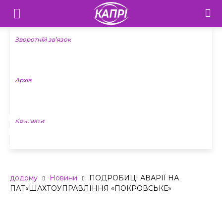
Телебачення
«Капрі»
Зворотній зв’язок
—
Архів
Новини
Донеччини
ПОДРОБИЦІ АВАРІЇ НА
Контакти
ПАТ«ШАХТОУПРАВЛІННЯ
«ПОКРОВСЬКЕ»
додому
Новини
ПОДРОБИЦІ АВАРІЇ НА
ПАТ«ШАХТОУПРАВЛІННЯ «ПОКРОВСЬКЕ»