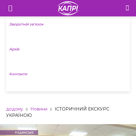
Телебачення
«Капрі»
Зворотній зв’язок
—
Архів
Новини
Донеччини
Контакти
додому
Новини
ІСТОРИЧНИЙ ЕКСКУРС
УКРАЇНОЮ