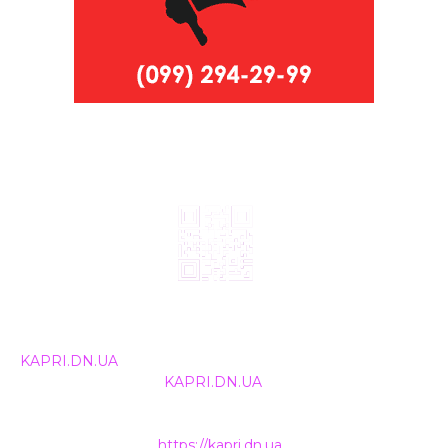
© 2024, ТОВ Телебачення «Капрі», усі права захищені.
Всі права на матеріали, що публікуються, належать
KAPRI.DN.UA
. Використання будь-якої інформації,
розміщеної на сайті
KAPRI.DN.UA
, іншими ЗМІ та
інтернет-ресурсами можливе лише за письмовою
згодою та обов'язкового розміщення прямого
гіперпосилання на
https://kapri.dn.ua
.