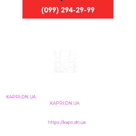
© 2024, ТОВ Телебачення «Капрі», усі права захищені.
Всі права на матеріали, що публікуються, належать
KAPRI.DN.UA
. Використання будь-якої інформації,
розміщеної на сайті
KAPRI.DN.UA
, іншими ЗМІ та
інтернет-ресурсами можливе лише за письмовою
згодою та обов'язкового розміщення прямого
гіперпосилання на
https://kapri.dn.ua
.