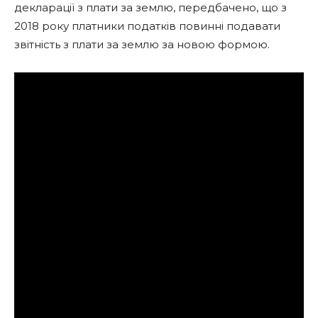
декларації з плати за землю, передбачено, що з
2018 року платники податків повинні подавати
звітність з плати за землю за новою формою.