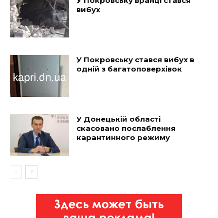
У Покровську вранці стався
вибух
У Покровську стався вибух в
одній з багатоповерхівок
У Донецькій області
скасовано послаблення
карантинного режиму