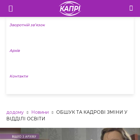
Телебачення
«Капрі»
Зворотній зв’язок
—
Архів
Новини
Донеччини
Контакти
додому
Новини
ОБШУК ТА КАДРОВІ ЗМІНИ У
ВІДДІЛІ ОСВІТИ