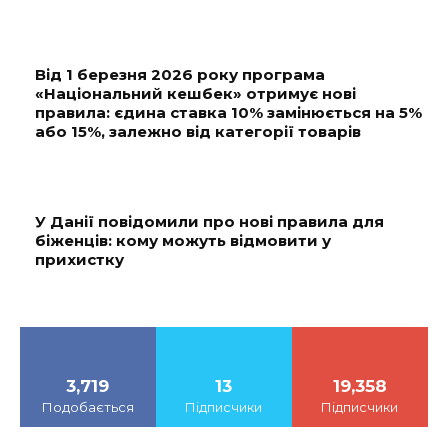
Від 1 березня 2026 року програма
«Національний кешбек» отримує нові
правила: єдина ставка 10% замінюється на 5%
або 15%, залежно від категорії товарів
У Данії повідомили про нові правила для
біженців: кому можуть відмовити у
прихистку
3,719
13
19,358
Подобається
Підписчики
Підписчики