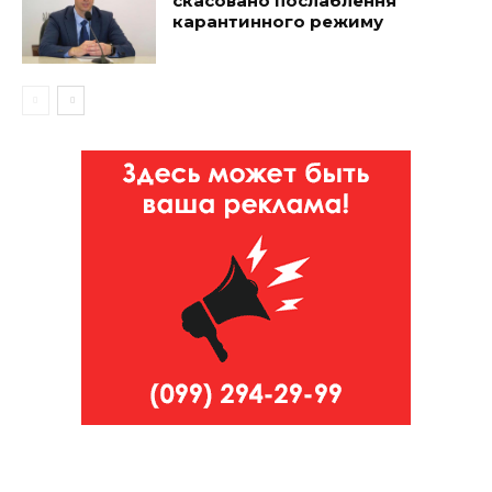
скасовано послаблення
карантинного режиму