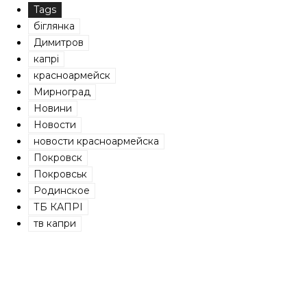
Tags
біглянка
Димитров
капрі
красноармейск
Мирноград
Новини
Новости
новости красноармейска
Покровск
Покровськ
Родинское
ТБ КАПРІ
тв капри