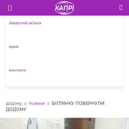
Телебачення
«Капрі»
Зворотній зв’язок
—
Архів
Новини
Донеччини
Контакти
додому
Новини
БІГЛЯНКУ ПОВЕРНУЛИ
ДОДОМУ