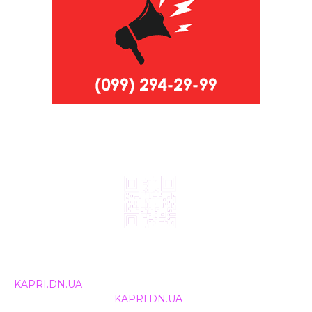
© 2024, ТОВ Телебачення «Капрі», усі права захищені.
Всі права на матеріали, що публікуються, належать
KAPRI.DN.UA
. Використання будь-якої інформації,
розміщеної на сайті
KAPRI.DN.UA
, іншими ЗМІ та