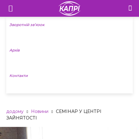
Телебачення
«Капрі»
Зворотній зв’язок
—
Архів
Новини
Донеччини
Контакти
додому
Новини
СЕМІНАР У ЦЕНТРІ
ЗАЙНЯТОСТІ