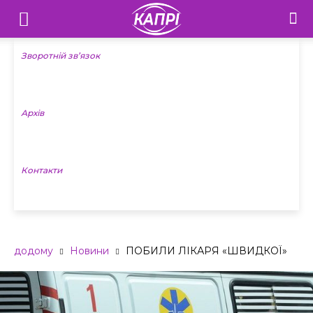
Телебачення
«Капрі»
Зворотній зв’язок
—
Архів
Новини
Донеччини
Контакти
додому
Новини
ПОБИЛИ ЛІКАРЯ «ШВИДКОЇ»