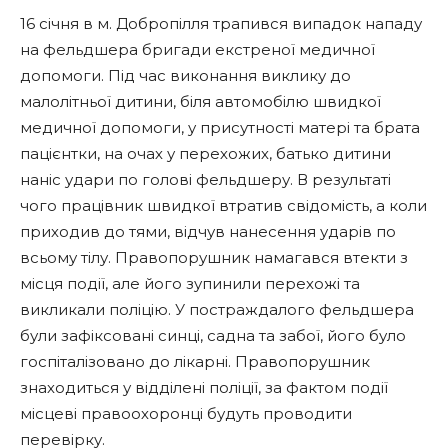
16 січня в м. Добропілля трапився випадок нападу
на фельдшера бригади екстреної медичної
допомоги. Під час виконання виклику до
малолітньої дитини, біля автомобілю швидкої
медичної допомоги, у присутності матері та брата
пацієнтки, на очах у перехожих, батько дитини
наніс удари по голові фельдшеру. В результаті
чого працівник швидкої втратив свідомість, а коли
приходив до тями, відчув нанесення ударів по
всьому тілу. Правопорушник намагався втекти з
місця події, але його зупинили перехожі та
викликали поліцію. У постраждалого фельдшера
були зафіксовані синці, садна та забої, його було
госпіталізовано до лікарні. Правопорушник
знаходиться у відділені поліції, за фактом події
місцеві правоохоронці будуть проводити
перевірку.