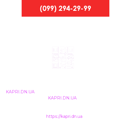
© 2024, ТОВ Телебачення «Капрі», усі права захищені.
Всі права на матеріали, що публікуються, належать
KAPRI.DN.UA
. Використання будь-якої інформації,
розміщеної на сайті
KAPRI.DN.UA
, іншими ЗМІ та
інтернет-ресурсами можливе лише за письмовою
згодою та обов'язкового розміщення прямого
гіперпосилання на
https://kapri.dn.ua
.